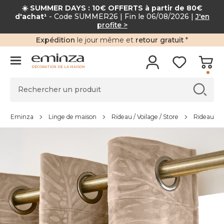
☀️ SUMMER DAYS : 10€ OFFERTS à partir de 80€
d'achat¹
- Code SUMMER26 | Fin le 06/08/2026 |
J'en
profite >
Expédition
le jour même et
retour gratuit
*
DÉCORATION DE LA MAISON
Eminza
Linge de maison
Rideau / Voilage / Store
Rideau