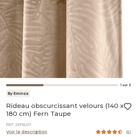
1
sur
3
By Eminza
Rideau obscurcissant velours (140 x
180 cm) Fern Taupe
REF. 2XF6U01
Voir la description
(
8
)