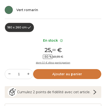
Vert romarin
180 x 260 cm
En stock
25
,
€
00
-50 %
49,99 €
dont 0.1 € d’éco participation
Ajouter au panier
Cumulez
2
points
de fidélité avec cet article.