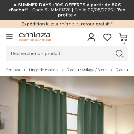
☀️ SUMMER DAYS : 10€ OFFERTS à partir de 80€
d'achat¹
- Code SUMMER26 | Fin le 06/08/2026 |
J'en
profite >
Expédition
le jour même et
retour gratuit
*
DÉCORATION DE LA MAISON
Eminza
Linge de maison
Rideau / Voilage / Store
Rideau