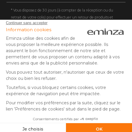
DEUTSCHLAND
* Vous disposez de 30 jours (à compter de la réception ou du
retrait de votre colis) pour effectuer un retour de produits et
NEDERLAND
vous faire rembourser. Hors colis volumineux
SUISSE
** Expédition le jour même pour toute commande passée avant
DANMARK
14 h (jours ouvrés - hors livraison éco)
(1) Remise de 10€ à partir de 80€ d'achat, hors frais de port. Offre
valable du 02/08/2026 au 06/08/2026 inclus, en saisissant le
code SUMMER26 lors de la commande. Offre non sécable, non
remboursable, non cumulable avec un autre code promotionnel
ou remise fidélité, et non valable sur les cartes cadeaux.