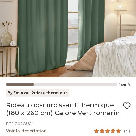
1
sur
4
By Eminza
Rideau thermique
Rideau obscurcissant thermique
(180 x 260 cm) Calore Vert romarin
REF. 2O2OU01
Voir la description
(
31
)