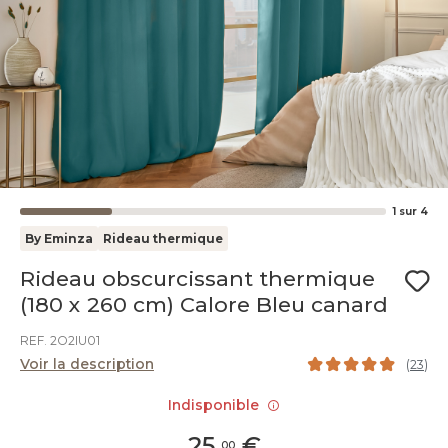
1
sur
4
By Eminza
Rideau thermique
Rideau obscurcissant thermique
(180 x 260 cm) Calore Bleu canard
REF. 2O2IU01
Voir la description
(
23
)
Indisponible
25
,
€
00