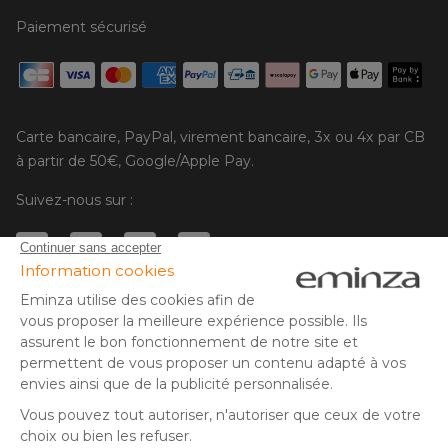
Paiement sécurisé
Carte bancaire, PayPal, virement bancaire, 3x ou 4x par CB
à partir de 50€, Google/Apple Pay.
Suivez-nous sur :
© Copyright 2025 Eminza | Tous droits réservés |
FRA
ESPAÑA
ITALIE
DEUTSCHLAND
* Vous disposez de 30 jours (à compter de la réception ou du
retrait de votre colis) pour effectuer un retour de produits et
NEDERLAND
vous faire rembourser. Hors colis volumineux
SUISSE