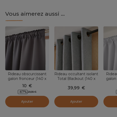
Vous aimerez aussi ...
Rideau obscurcissant
Rideau occultant isolant
Ridea
galon fronceur (140 x
Total Blackout (140 x
galon
260 cm) Dark Gris
180 cm) Magnus Gris
260 cm
10
€
39,99
€
anthracite
titane
-
67
%
29,99
€
Ajouter
Ajouter