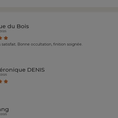
e du Bois
/2025
s satisfait. Bonne occultation, finition soignée.
éronique DENIS
8/2025
ang
2/2025