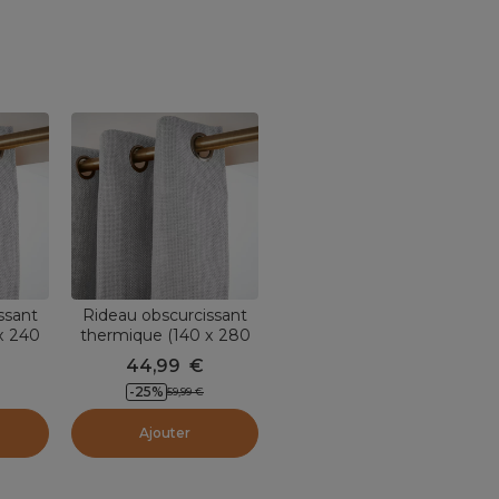
ssant
Rideau obscurcissant
x 240
thermique (140 x 280
s
cm) Alba Gris
44,99
€
-
25
%
59,99
€
Ajouter