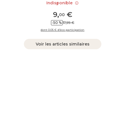
Indisponible
9
,
€
00
-50 %
17,99 €
dont 0.05 € d’éco participation
Voir les articles similaires