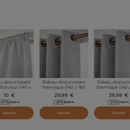
u obscurcissant
Rideau obscurcissant
Rideau obscurci
 fronceur (140 x
thermique (140 x 180
thermique (140 
) Dark Gris clair
cm) Alba Gris
cm) Alba Gri
10
€
29,99
€
39,99
€
-
67
%
-
25
%
-
20
%
29,99
€
39,99
€
49,99
€
Ajouter
Ajouter
Ajouter