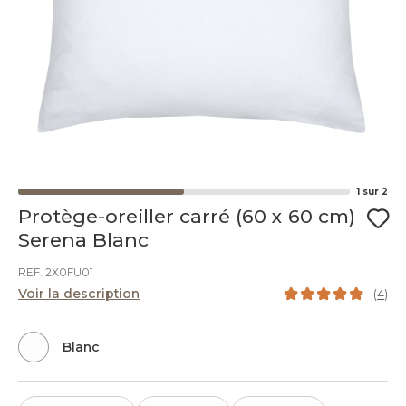
1
sur
2
Protège-oreiller carré (60 x 60 cm)
Serena Blanc
REF. 2X0FU01
Voir la description
(
4
)
Blanc