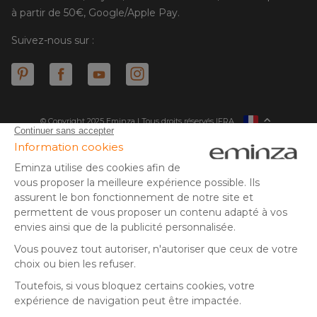
à partir de 50€, Google/Apple Pay.
Suivez-nous sur :
© Copyright 2025 Eminza | Tous droits réservés |
FRA
ESPAÑA
ITALIE
DEUTSCHLAND
* Vous disposez de 30 jours (à compter de la réception ou du
retrait de votre colis) pour effectuer un retour de produits et
NEDERLAND
vous faire rembourser. Hors colis volumineux
SUISSE
** Expédition le jour même pour toute commande passée avant
DANMARK
14 h (jours ouvrés - hors livraison éco)