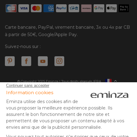
Carte bancaire, PayPal, virement bancaire, 3x ou 4x par CB
à partir de 50€, Google/Apple Pay.
Suivez-nous sur :
© Copyright 2025 Eminza | Tous droits réservés |
FRA
ESPAÑA
ITALIE
DEUTSCHLAND
* Vous disposez de 30 jours (à compter de la réception ou du
retrait de votre colis) pour effectuer un retour de produits et
NEDERLAND
vous faire rembourser. Hors colis volumineux
SUISSE
** Expédition le jour même pour toute commande passée avant
DANMARK
14 h (jours ouvrés - hors livraison éco)