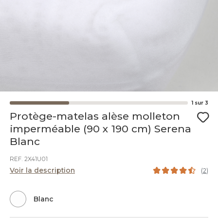
1
sur
3
Protège-matelas alèse molleton
imperméable (90 x 190 cm) Serena
Blanc
REF. 2X41U01
Voir la description
(
2
)
Blanc