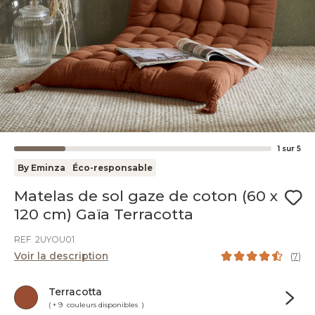
1
sur
5
By Eminza
Éco-responsable
Matelas de sol gaze de coton (60 x
120 cm) Gaïa Terracotta
REF. 2UYOU01
Voir la description
(
7
)
Terracotta
( + 9 couleurs disponibles )