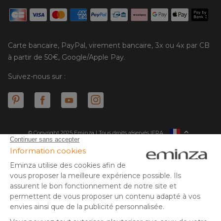
Carte bancaire, PayPal, virement bancaire, 3x ou 4x par CB
à partir de 50€, Google/Apple Pay.
Suivez-nous sur :
© Copyright 2025 Eminza | Tous droits réservés |
FRA
ESPAÑA
ITALIE
DEUTSCHLAND
* Vous disposez de 30 jours (à compter de la réception ou du
retrait de votre colis) pour effectuer un retour de produits et
NEDERLAND
vous faire rembourser. Hors colis volumineux
SUISSE
** Expédition le jour même pour toute commande passée avant
DANMARK
14 h (jours ouvrés - hors livraison éco)