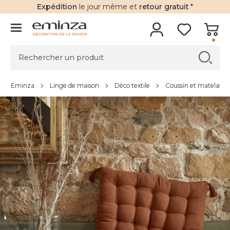
Expédition
le jour même et
retour gratuit
*
DÉCORATION DE LA MAISON
Eminza
Linge de maison
Déco textile
Coussin et matelas de