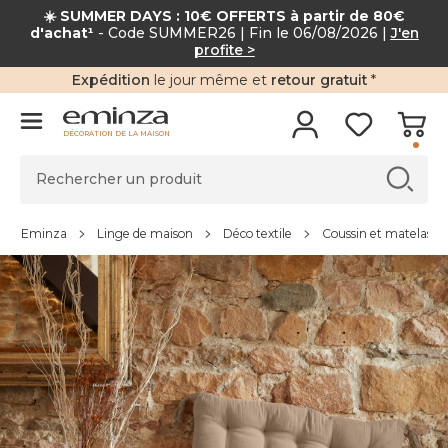
☀️ SUMMER DAYS : 10€ OFFERTS à partir de 80€
d'achat¹
- Code SUMMER26 | Fin le 06/08/2026 |
J'en
profite >
Expédition
le jour même et
retour gratuit
*
DÉCORATION DE LA MAISON
Eminza
Linge de maison
Déco textile
Coussin et matelas de