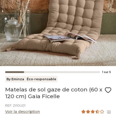
1
sur
5
By Eminza
Éco-responsable
Matelas de sol gaze de coton (60 x
120 cm) Gaïa Ficelle
REF. 2YI0U01
Voir la description
(
3
)