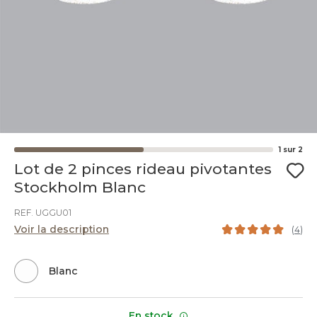
1
sur
2
Lot de 2 pinces rideau pivotantes
Stockholm Blanc
REF. UGGU01
Voir la description
(
4
)
Blanc
En stock