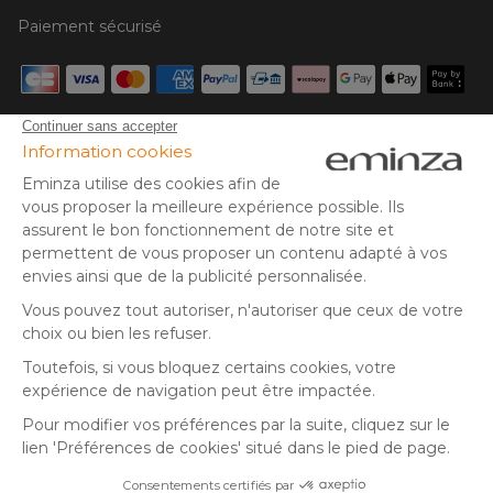
Paiement sécurisé
Carte bancaire, PayPal, virement bancaire, 3x ou 4x par CB
à partir de 50€, Google/Apple Pay.
Suivez-nous sur :
© Copyright 2025 Eminza | Tous droits réservés |
FRA
ESPAÑA
ITALIE
DEUTSCHLAND
* Vous disposez de 30 jours (à compter de la réception ou du
retrait de votre colis) pour effectuer un retour de produits et
NEDERLAND
vous faire rembourser. Hors colis volumineux
SUISSE