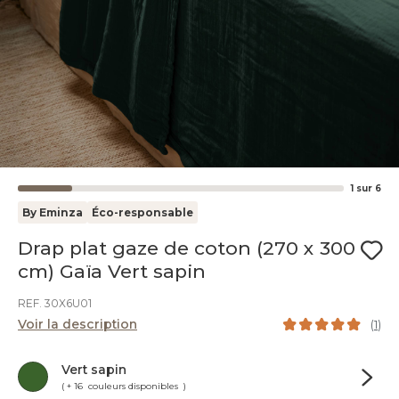
1
sur
6
By Eminza
Éco-responsable
Drap plat gaze de coton (270 x 300
cm) Gaïa Vert sapin
REF. 30X6U01
Voir la description
(
1
)
Vert sapin
( + 16 couleurs disponibles )