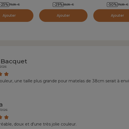
-25
%
-29
%
-50
%
79,99
€
69,99
€
79,99
€
Ajouter
Ajouter
Ajouter
 Bacquet
/2026
 couleur, une taille plus grande pour matelas de 38cm serait à env
a
5/2026
réable, doux et d'une très jolie couleur.