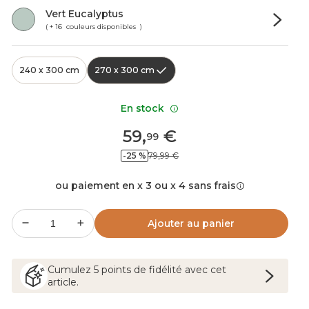
Vert Eucalyptus
( + 16 couleurs disponibles )
240 x 300 cm
270 x 300 cm
En stock
59
,
€
99
-25 %
79,99 €
ou paiement en x 3 ou x 4 sans frais
Ajouter au panier
Cumulez
5
points
de fidélité avec cet
article.