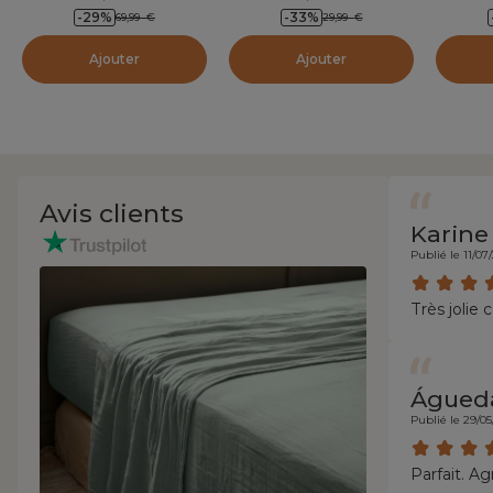
-29
%
-33
%
69,99
€
29,99
€
Ajouter
Ajouter
Avis clients
Karine
Publié le 11/07
Très jolie
Águed
Publié le 29/0
Parfait. Ag