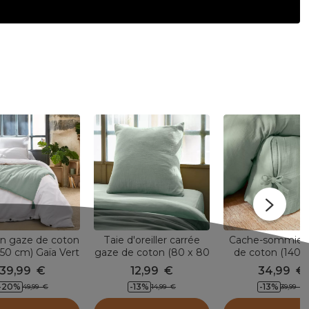
n gaze de coton
Taie d'oreiller carrée
Cache-sommier
150 cm) Gaïa Vert
gaze de coton (80 x 80
de coton (140 x
eucalyptus
cm) Gaïa Vert
cm) Gaïa Ver
39,99
€
12,99
€
34,99
€
eucalyptus
eucalyptus
-20
%
-13
%
-13
%
49,99
€
14,99
€
39,99
€