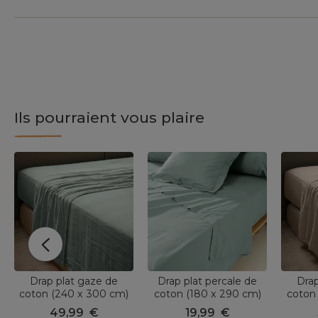
Ils pourraient vous plaire
Drap plat gaze de
Drap plat percale de
Drap
coton (240 x 300 cm)
coton (180 x 290 cm)
coton
Gaïa Vert eucalyptus
Cali Vert eucalyptus
G
49,99
€
19,99
€