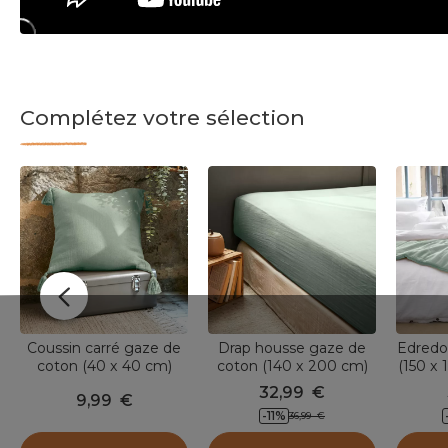
Complétez votre sélection
Coussin carré gaze de
Drap housse gaze de
Edredo
coton (40 x 40 cm)
coton (140 x 200 cm)
(150 x 
Gaïa Vert eucalyptus
Gaïa Vert eucalyptus
32,99
€
9,99
€
-11
%
36,99
€