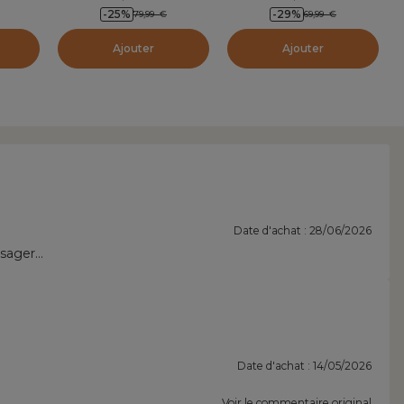
-25
%
-29
%
79,99
€
69,99
€
Ajouter
Ajouter
Date d'achat : 28/06/2026
isager…
Date d'achat : 14/05/2026
Voir le commentaire original