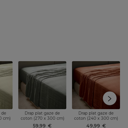
e de
Drap plat gaze de
Drap plat gaze de
0 cm)
coton (270 x 300 cm)
coton (240 x 300 cm)
ul
Gaïa Vert romarin
Gaïa Terracotta
59,99
€
49,99
€