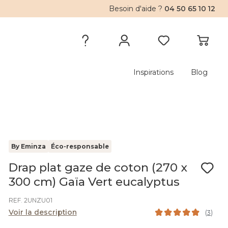
Besoin d'aide ?
04 50 65 10 12
Inspirations
Blog
By Eminza
Éco-responsable
Drap plat gaze de coton (270 x
300 cm) Gaïa Vert eucalyptus
REF. 2UNZU01
Voir la description
(
3
)