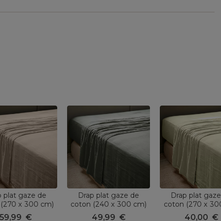
 plat gaze de
Drap plat gaze de
Drap plat gaz
 (270 x 300 cm)
coton (240 x 300 cm)
coton (270 x 30
aïa Ficelle
Gaïa Vert romarin
Gaïa Vert tille
59,99
€
49,99
€
40,00
€