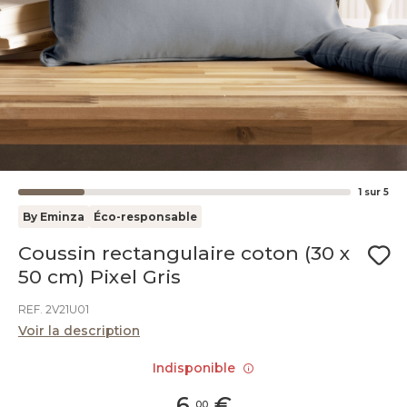
1
sur
5
By Eminza
Éco-responsable
Coussin rectangulaire coton (30 x
50 cm) Pixel Gris
REF. 2V21U01
Voir la description
Indisponible
6
,
€
00