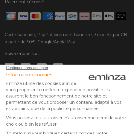
Paiement sécurisé
Carte bancaire, PayPal, virement bancaire, 3x ou 4x par CB
à partir de 50€, Google/Apple Pay.
Suivez-nous sur :
© Copyright 2025 Eminza | Tous droits réservés |
FRA
ESPAÑA
ITALIE
DEUTSCHLAND
* Vous disposez de 30 jours (à compter de la réception ou du
retrait de votre colis) pour effectuer un retour de produits et
NEDERLAND
vous faire rembourser. Hors colis volumineux
SUISSE
** Expédition le jour même pour toute commande passée avant