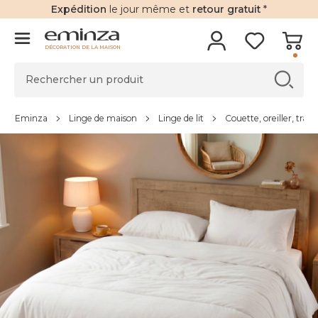
Expédition
le jour même et
retour gratuit
*
DÉCORATION DE LA MAISON
Eminza
Linge de maison
Linge de lit
Couette, oreiller, trave