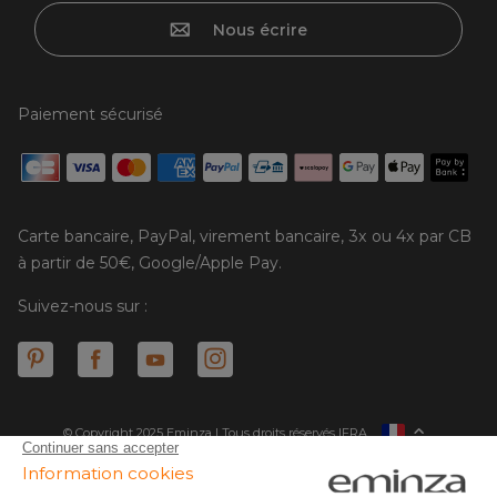
Nous écrire
Paiement sécurisé
Carte bancaire, PayPal, virement bancaire, 3x ou 4x par CB
à partir de 50€, Google/Apple Pay.
Suivez-nous sur :
© Copyright 2025 Eminza | Tous droits réservés |
FRA
ESPAÑA
ITALIE