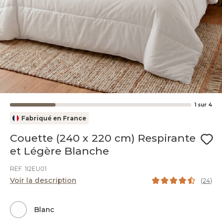
1
sur
4
Fabriqué en France
Couette (240 x 220 cm) Respirante
et Légère Blanche
REF. 1I2EU01
Voir la description
(
24
)
Blanc