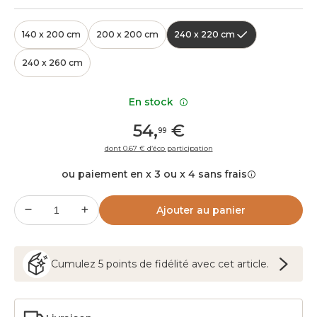
140 x 200 cm
200 x 200 cm
240 x 220 cm
240 x 260 cm
En stock
54
,
€
99
dont 0.67 € d’éco participation
ou paiement en x 3 ou x 4 sans frais
Ajouter au panier
Cumulez
5
points
de fidélité avec cet article.