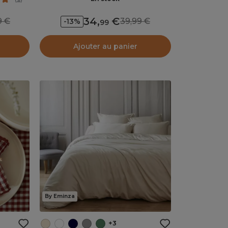
34
,
99
39,99
-13%
99
Ajouter au panier
By Eminza
+3