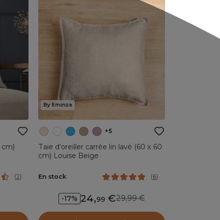
By Eminza
+5
0 cm)
Taie d'oreiller carrée lin lavé (60 x 60
cm) Louise Beige
En stock
(
2
)
(
6
)
24
,
29,99
-17%
99