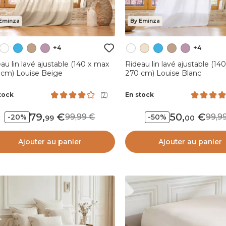
Eminza
By Eminza
+4
+4
au lin lavé ajustable (140 x max
Rideau lin lavé ajustable (14
 cm) Louise Beige
270 cm) Louise Blanc
tock
En stock
(
7
)
79
,
50
,
99,99
99,
-20%
-50%
99
00
Ajouter au panier
Ajouter au panier