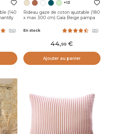
+13
ble (140
Rideau gaze de coton ajustable (180
antilly
x max 300 cm) Gaïa Beige pampa
En stock
(
90
)
(
39
)
44
,
99
Ajouter au panier