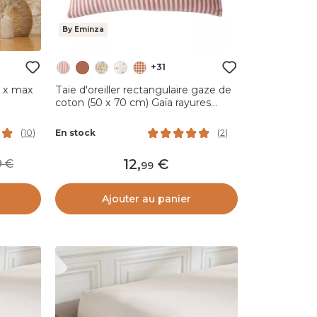
By Eminza
+31
0 x max
Taie d'oreiller rectangulaire gaze de
coton (50 x 70 cm) Gaïa rayures
Abricot
En stock
(
10
)
(
2
)
12
,
99
99
Ajouter au panier