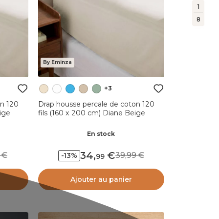
1
8
By Eminza
+3
on 120
Drap housse percale de coton 120
ige
fils (160 x 200 cm) Diane Beige
En stock
34
,
99
39,99
-13%
99
Ajouter au panier