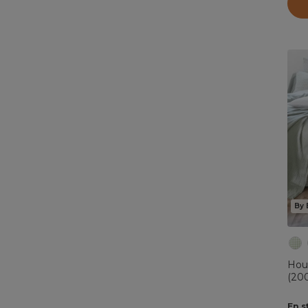
By 
Hou
(200
euc
En s