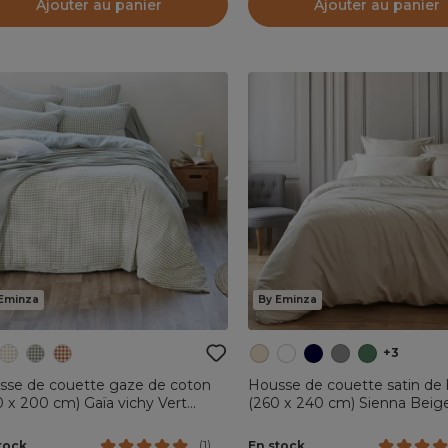
Ajouter au panier
Ajouter au panier
Eminza
By Eminza
+3
sse de couette gaze de coton
Housse de couette satin d
 x 200 cm) Gaïa vichy Vert
(260 x 240 cm) Sienna Beig
alyptus
tock
En stock
(
1
)