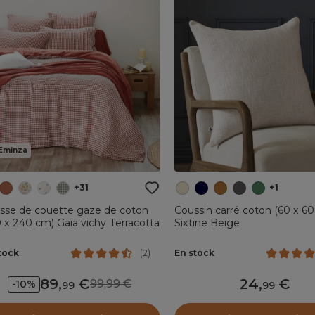
Eminza
+31
+1
sse de couette gaze de coton
Coussin carré coton (60 x 6
 x 240 cm) Gaïa vichy Terracotta
Sixtine Beige
tock
En stock
(
2
)
89
,
24
,
99,99
-10%
99
99