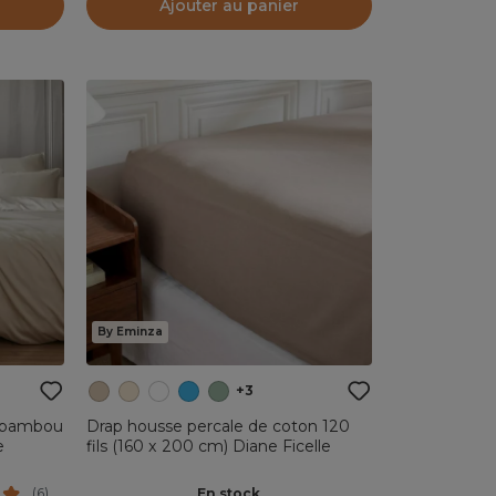
Ajouter au panier
By Eminza
+3
e bambou
Drap housse percale de coton 120
e
fils (160 x 200 cm) Diane Ficelle
En stock
(
6
)