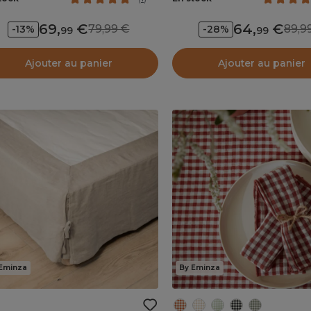
69
,
64
,
79,99
89,
-13%
-28%
99
99
Ajouter au panier
Ajouter au panier
Eminza
By Eminza