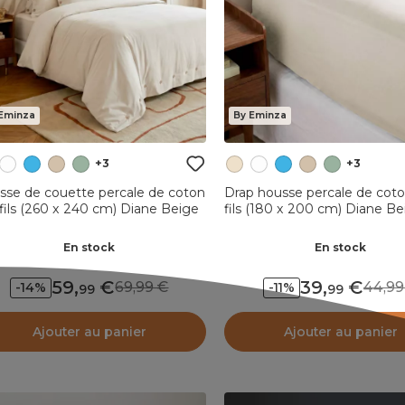
Eminza
By Eminza
+3
+3
sse de couette percale de coton
Drap housse percale de cot
fils (260 x 240 cm) Diane Beige
fils (180 x 200 cm) Diane Be
En stock
En stock
59
,
39
,
69,99
44,
-14%
-11%
99
99
Ajouter au panier
Ajouter au panier