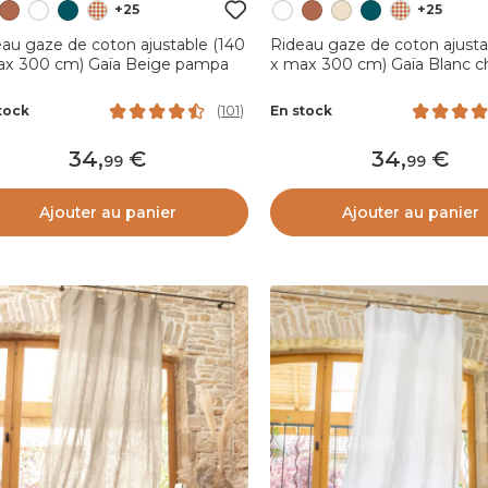
+25
+25
au gaze de coton ajustable (140
Rideau gaze de coton ajusta
ax 300 cm) Gaïa Beige pampa
x max 300 cm) Gaïa Blanc ch
tock
En stock
(
101
)
34
,
34
,
99
99
Ajouter au panier
Ajouter au panier