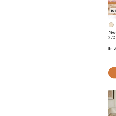
By 
Ride
270
En s