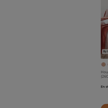
By 
Hou
(260
En s