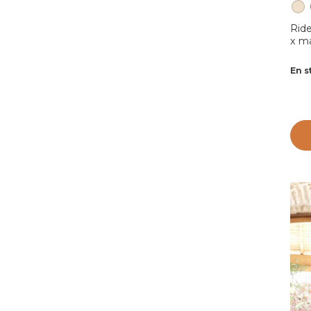
Ride
x m
En s