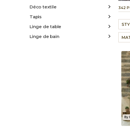
Déco textile
342 
Tapis
STY
Linge de table
Linge de bain
MAT
By 