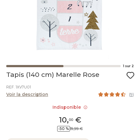
1
sur
2
Tapis (140 cm) Marelle Rose
REF. 1XV7U01
Voir la description
(
9
)
Indisponible
10
,
€
00
-50 %
19,99 €