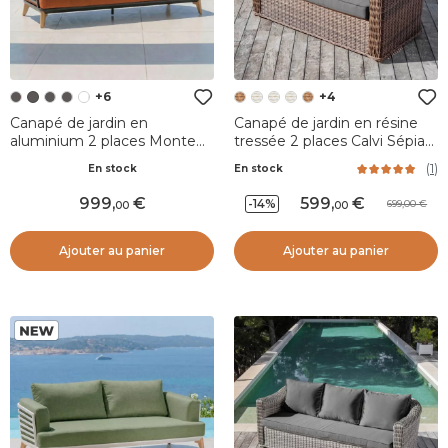
+6
+4
Canapé de jardin en
Canapé de jardin en résine
aluminium 2 places Monte
tressée 2 places Calvi Sépia
Carlo Gris anthracite et
et gris foncé
(
1
)
En stock
En stock
terracotta
999
,
599
,
-14%
699,00
00
00
Ajouter au panier
Ajouter au panier