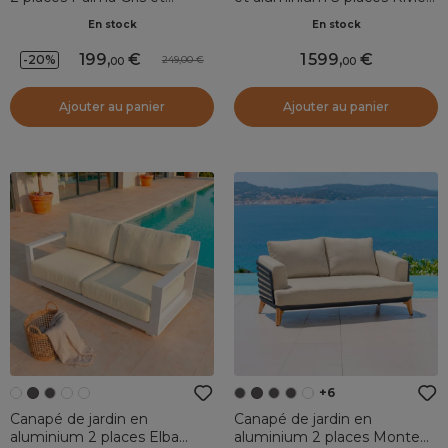
anthracite
Gris anthracite
En stock
En stock
199
,
1 599
,
-20%
249,00
00
00
Ajouter au panier
Ajouter au panier
+6
Canapé de jardin en
Canapé de jardin en
aluminium 2 places Elba
aluminium 2 places Monte