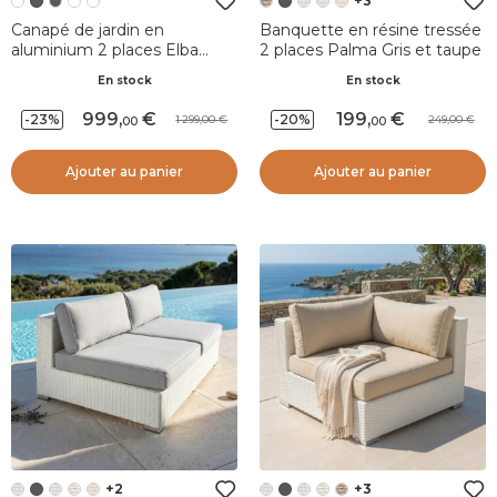
+3
Canapé de jardin en
Banquette en résine tressée
aluminium 2 places Elba
2 places Palma Gris et taupe
Blanc et taupe
En stock
En stock
999
,
199
,
-23%
-20%
1 299,00
249,00
00
00
Ajouter au panier
Ajouter au panier
+2
+3