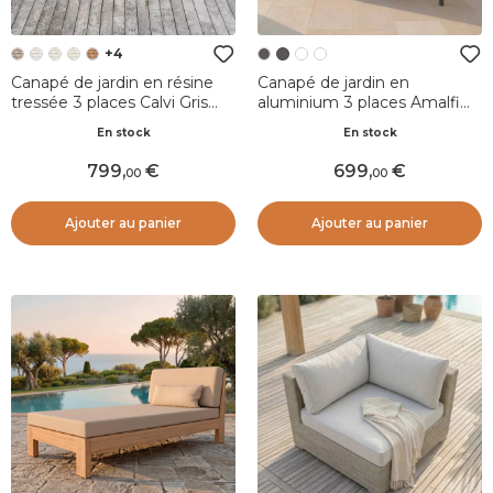
+4
Canapé de jardin en résine
Canapé de jardin en
tressée 3 places Calvi Gris
aluminium 3 places Amalfi
clair
Gris anthracite et gris clair
En stock
En stock
799
,
699
,
00
00
Ajouter au panier
Ajouter au panier