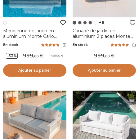
+6
Méridienne de jardin en
Canapé de jardin en
aluminium Monte Carlo
aluminium 2 places Monte
Blanc et taupe
Carlo Gris anthracite
(
1
)
(
1
)
En stock
En stock
999
,
999
,
-33%
1 499,00
00
00
Ajouter au panier
Ajouter au panier