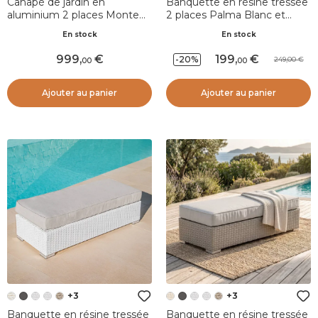
Canapé de jardin en
Banquette en résine tressée
aluminium 2 places Monte
2 places Palma Blanc et
Carlo Blanc et beige
beige
En stock
En stock
999
,
199
,
-20%
249,00
00
00
Ajouter au panier
Ajouter au panier
+3
+3
Banquette en résine tressée
Banquette en résine tressée