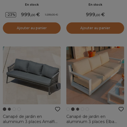
Blanc et beige
Carlo Gris anthracite et beige
En stock
En stock
999
,
999
,
-23%
1 299,00
00
00
Ajouter au panier
Ajouter au panier
Canapé de jardin en
Canapé de jardin en
aluminium 3 places Amalfi
aluminium 3 places Elba
Gris anthracite
Blanc et beige