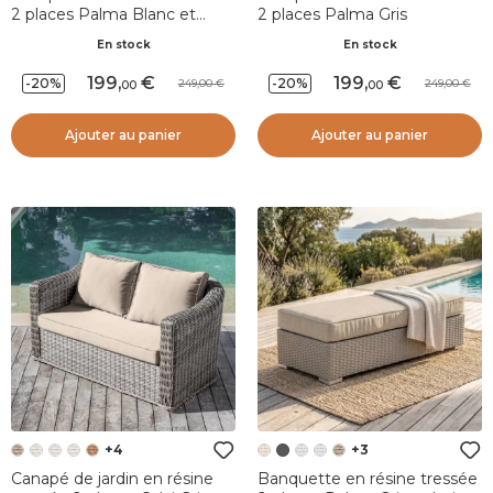
2 places Palma Blanc et
2 places Palma Gris
taupe
En stock
En stock
199
,
199
,
-20%
-20%
249,00
249,00
00
00
Ajouter au panier
Ajouter au panier
+4
+3
Canapé de jardin en résine
Banquette en résine tressée