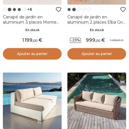
+6
Canapé de jardin en
Canapé de jardin en
aluminium 3 places Monte
aluminium 2 places Elba Gris
Carlo Blanc et beige
anthracite et gris clair
En stock
En stock
1 199
,
999
,
-23%
1 299,00
00
00
Ajouter au panier
Ajouter au panier