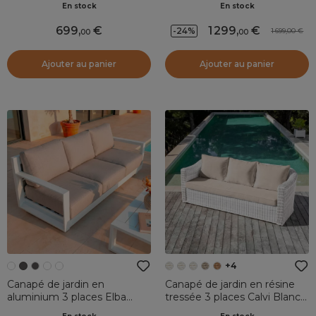
En stock
En stock
699
,
1 299
,
-24%
1 699,00
00
00
Ajouter au panier
Ajouter au panier
+4
Canapé de jardin en
Canapé de jardin en résine
aluminium 3 places Elba
tressée 3 places Calvi Blanc
Blanc et taupe
et taupe