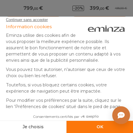
799
,
399
,
-20%
499,00
00
00
Ajouter au panier
Ajouter au panier
+3
+3
Fauteuil d'angle de jardin en
Fauteuil d'angle de jardin en
résine tressée Palma Blanc
résine tressée Palma Gris et
et taupe
anthracite
En stock
En stock