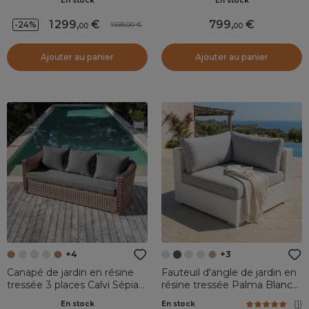
En stock
En stock
1 299
,
799
,
-24%
1 699,00
00
00
Ajouter au panier
Ajouter au panier
+4
+3
Canapé de jardin en résine
Fauteuil d'angle de jardin en
tressée 3 places Calvi Sépia
résine tressée Palma Blanc
et gris foncé
et gris
(
1
)
En stock
En stock