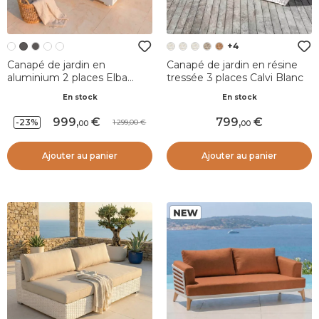
+4
Canapé de jardin en
Canapé de jardin en résine
aluminium 2 places Elba
tressée 3 places Calvi Blanc
Blanc et gris clair
En stock
En stock
999
,
799
,
-23%
1 299,00
00
00
Ajouter au panier
Ajouter au panier