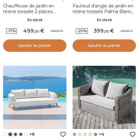
Chauffeuse de jardin en
Fauteuil d'angle de jardin en
résine tressée 2 places
résine tressée Palma Blanc
Palma Blanc et gris
et beige
En stock
En stock
499
,
399
,
-17%
-20%
599,00
499,00
00
00
Ajouter au panier
Ajouter au panier
+6
+4