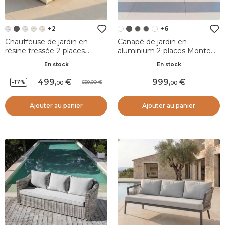
+2
+6
Chauffeuse de jardin en
Canapé de jardin en
résine tressée 2 places
aluminium 2 places Monte
Palma Blanc et beige
Carlo Blanc et terracotta
En stock
En stock
499
,
999
,
-17%
599,00
00
00
Ajouter au panier
Ajouter au panier