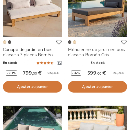
Canapé de jardin en bois
Méridienne de jardin en bois
d'acacia 3 places Bornéo
d'acacia Bornéo Gris
Sable
anthracite
(
13
)
En stock
En stock
799
,
599
,
-20%
-14%
999,00
699,99
00
00
Ajouter au panier
Ajouter au panier