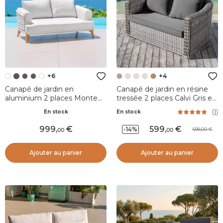
+6
+4
Canapé de jardin en
Canapé de jardin en résine
aluminium 2 places Monte
tressée 2 places Calvi Gris et
Carlo Blanc et gris clair
gris foncé
(
1
)
En stock
En stock
999
,
599
,
-14%
699,00
00
00
Ajouter au panier
Ajouter au panier