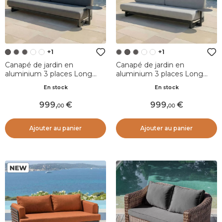
+1
+1
Canapé de jardin en
Canapé de jardin en
aluminium 3 places Long
aluminium 3 places Long
Beach Gris anthracite
Beach Gris anthracite et gris
En stock
En stock
clair
999
,
999
,
00
00
Ajouter au panier
Ajouter au panier