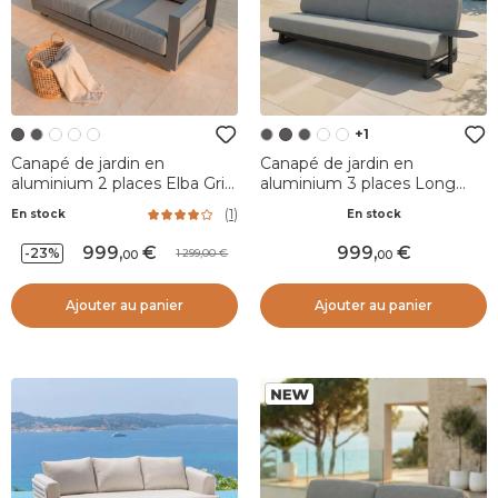
+1
Canapé de jardin en
Canapé de jardin en
aluminium 2 places Elba Gris
aluminium 3 places Long
anthracite
Beach Gris anthracite et
(
1
)
En stock
En stock
taupe
999
,
999
,
-23%
1 299,00
00
00
Ajouter au panier
Ajouter au panier