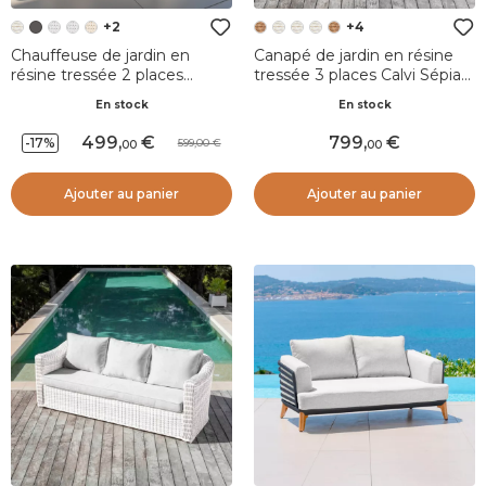
+2
+4
Chauffeuse de jardin en
Canapé de jardin en résine
résine tressée 2 places
tressée 3 places Calvi Sépia
Palma Blanc et taupe
et taupe
En stock
En stock
499
,
799
,
-17%
599,00
00
00
Ajouter au panier
Ajouter au panier