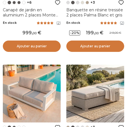
+6
+3
Canapé de jardin en
Banquette en résine tressée
aluminium 2 places Monte
2 places Palma Blanc et gris
Carlo Blanc et taupe
(
2
)
(
2
)
En stock
En stock
999
,
199
,
-20%
249,00
00
00
Ajouter au panier
Ajouter au panier