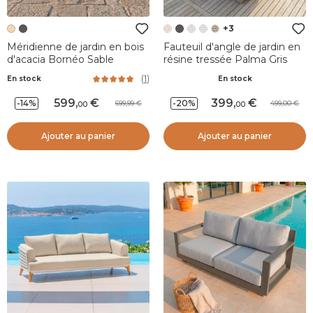
+3
Méridienne de jardin en bois
Fauteuil d'angle de jardin en
d'acacia Bornéo Sable
résine tressée Palma Gris
(
1
)
En stock
En stock
599
,
399
,
-14%
-20%
699,99
499,00
00
00
Ajouter au panier
Ajouter au panier