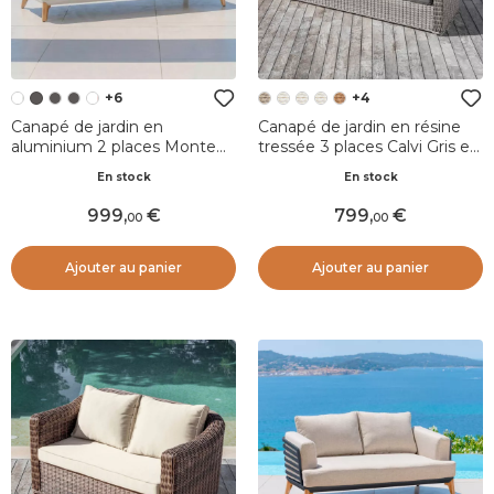
+6
+4
Canapé de jardin en
Canapé de jardin en résine
aluminium 2 places Monte
tressée 3 places Calvi Gris et
Carlo Blanc et vert romarin
gris foncé
En stock
En stock
999
,
799
,
00
00
Ajouter au panier
Ajouter au panier