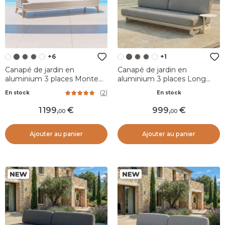
+6
+1
Canapé de jardin en
Canapé de jardin en
aluminium 3 places Monte
aluminium 3 places Long
Carlo Blanc et taupe
Beach Blanc cendré et
(
2
)
En stock
En stock
taupe
1 199
,
999
,
00
00
Ajouter au panier
Ajouter au panier