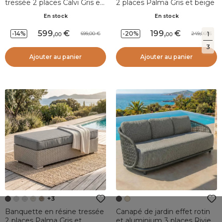
tressée 2 places Calvi Gris et
2 places Palma Gris et beige
taupe
En stock
En stock
599
,
199
,
-14%
-20%
699,00
249,00
1
00
00
3
Ajouter au panier
Ajouter au panier
+3
Banquette en résine tressée
Canapé de jardin effet rotin
2 places Palma Gris et
et aluminium 3 places Riviera