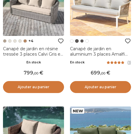
+4
Canapé de jardin en résine
Canapé de jardin en
tressée 3 places Calvi Gris et
aluminium 3 places Amalfi
taupe
Blanc et taupe
(
1
)
En stock
En stock
799
,
699
,
00
00
Ajouter au panier
Ajouter au panier