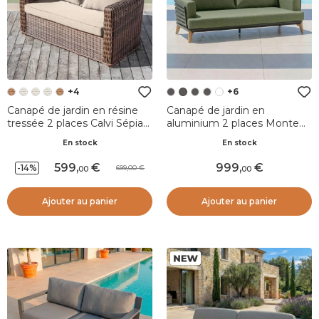
+4
+6
Canapé de jardin en résine
Canapé de jardin en
tressée 2 places Calvi Sépia
aluminium 2 places Monte
et taupe
Carlo Gris anthracite et vert
En stock
En stock
romarin
599
,
999
,
-14%
699,00
00
00
Ajouter au panier
Ajouter au panier