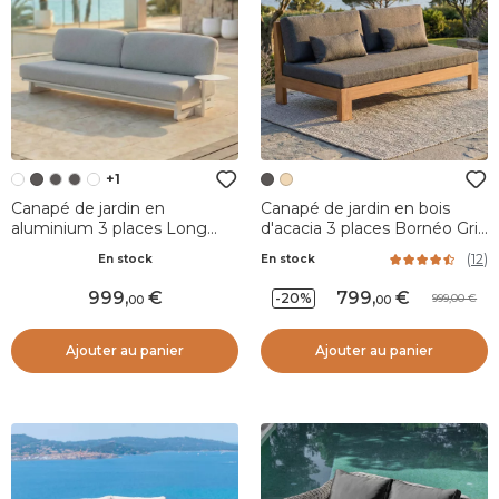
+1
Canapé de jardin en
Canapé de jardin en bois
aluminium 3 places Long
d'acacia 3 places Bornéo Gris
Beach Blanc cendré et gris
anthracite
(
12
)
En stock
En stock
clair
999
,
799
,
-20%
999,00
00
00
Ajouter au panier
Ajouter au panier