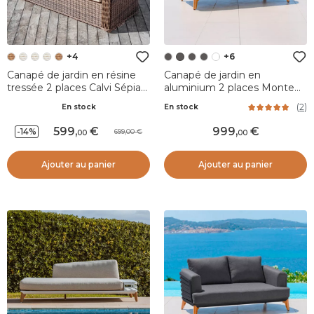
+4
+6
Canapé de jardin en résine
Canapé de jardin en
tressée 2 places Calvi Sépia
aluminium 2 places Monte
et beige
Carlo Gris anthracite et taupe
(
2
)
En stock
En stock
599
,
999
,
-14%
699,00
00
00
Ajouter au panier
Ajouter au panier