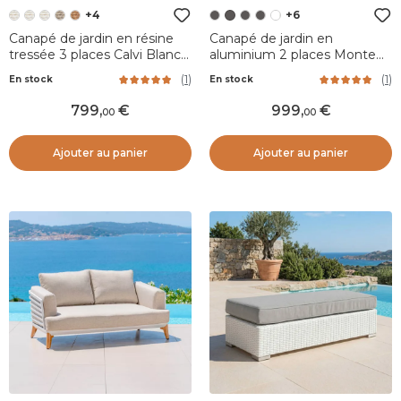
+4
+6
Canapé de jardin en résine
Canapé de jardin en
tressée 3 places Calvi Blanc
aluminium 2 places Monte
et gris clair
Carlo Gris anthracite et gris
(
1
)
(
1
)
En stock
En stock
clair
799
,
999
,
00
00
Ajouter au panier
Ajouter au panier