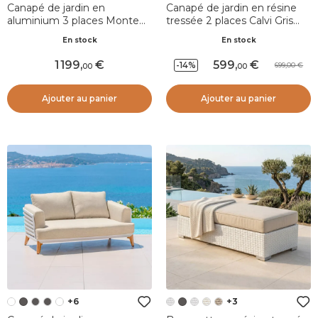
Canapé de jardin en
Canapé de jardin en résine
aluminium 3 places Monte
tressée 2 places Calvi Gris
Carlo Blanc et gris clair
clair
En stock
En stock
1 199
,
599
,
-14%
699,00
00
00
Ajouter au panier
Ajouter au panier
+6
+3