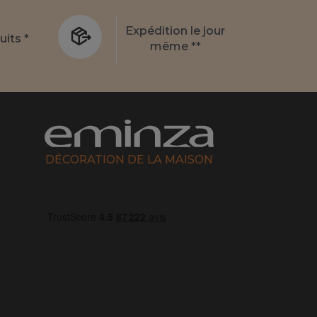
Expédition le jour
uits *
même **
DÉCORATION DE LA MAISON