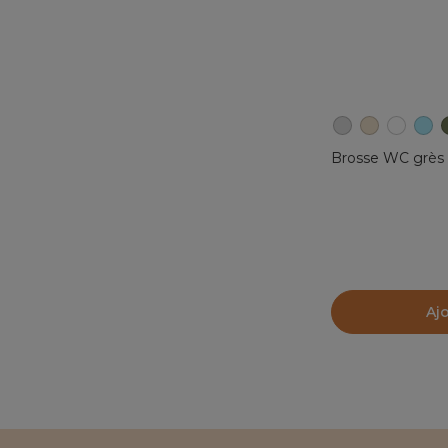
Brosse WC grès T
Aj