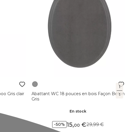
1
o Gris clair
Abattant WC 18 pouces en bois Façon Béton
1
Gris
En stock
15
,
29,99
-50%
00