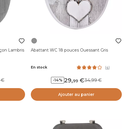
çon Lambris
Abattant WC 18 pouces Ouessant Gris
En stock
(
4
)
29
,
99
34,99
-14%
99
Ajouter au panier