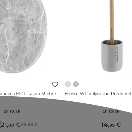
 pouces MDF Façon Marbre
Brosse WC polyrésine Purebambo
En stock
En stock
21
,
14
,
29,99
00
99