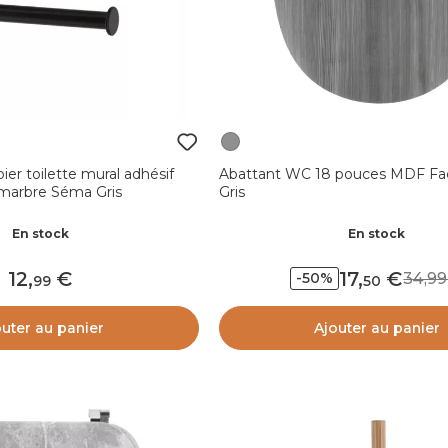
ier toilette mural adhésif
Abattant WC 18 pouces MDF Fa
 marbre Séma Gris
Gris
En stock
En stock
12
,
17
,
34,
-50%
99
50
outer au panier
Ajouter au panier