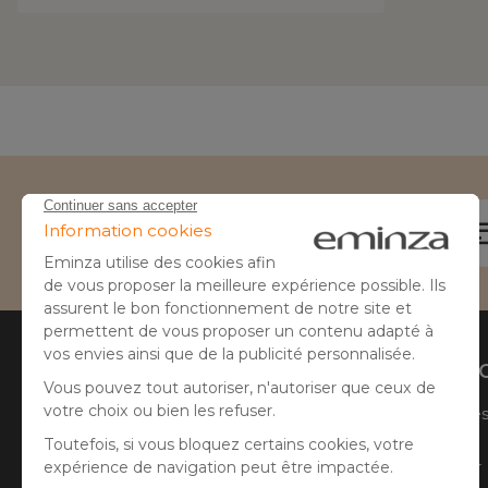
Besoin d'aide ?
04 50 65 10 12
Aide
A prop
Suivre ma commande
Qui sommes
Faire un retour
Côté Atelier