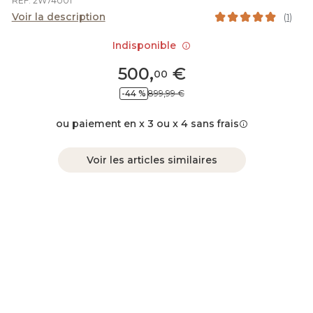
REF. 2W74U01
Voir la description
(
1
)
Indisponible
500
,
€
00
-44 %
899,99 €
ou paiement en x 3 ou x 4 sans frais
Voir les articles similaires