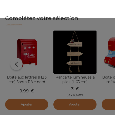
Complétez votre sélection
Boîte aux lettres (H23
Pancarte lumineuse à
Boîte 
cm) Santa Pôle nord
piles (H65 cm)
méta
Distribution de cadeaux
3
€
9,99
€
Blanc chaud
-
57
%
6,99
€
Ajouter
Ajouter