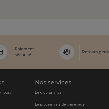
Paiement
Retours gratu
sécurisé
os
Nos services
-nous?
Le Club Eminza
Le programme de parrainage