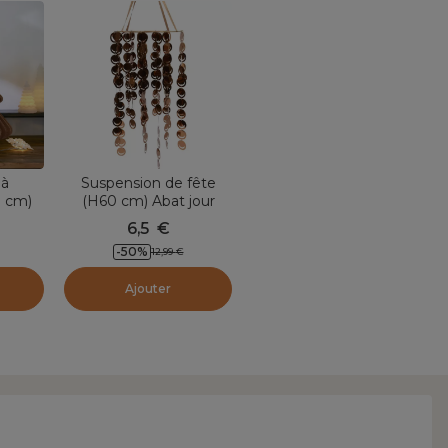
 à
Suspension de fête
 cm)
(H60 cm) Abat jour
étique
court Cuivre
6,5
€
-
50
%
12,99
€
Ajouter