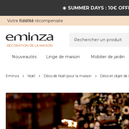
☀️ SUMMER DAYS : 10€ OFFE
Votre
fidélité
récompensée
DÉCORATION DE LA MAISON
Nouveautés
Linge de maison
Mobilier de jardin
Eminza
Noël
Déco de Noël pour la maison
Déco et objet de