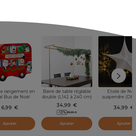
de rangement en
Barre de table réglable
Etoile de Noë
l Bus de Noël
double (L142 à 240 cm)
suspendre (D8
Multicolore
pour Décoration Or
Christmas pailleté
34,99
€
6,99
€
34,99
€
-
13
%
39,99
€
Ajouter
Ajouter
Ajouter