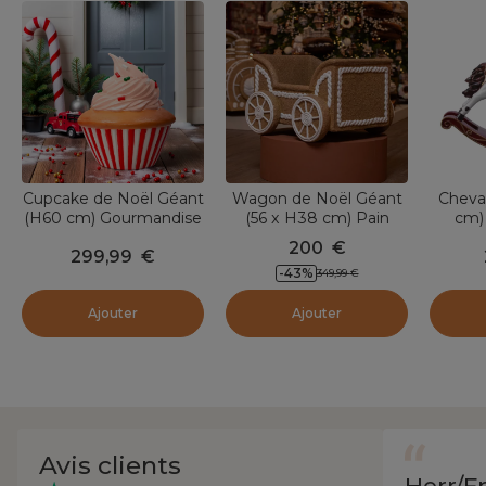
Cupcake de Noël Géant
Wagon de Noël Géant
Cheval
(H60 cm) Gourmandise
(56 x H38 cm) Pain
cm) 
colorée
d'épices Gourmand
200
€
299,99
€
-
43
%
349,99
€
Ajouter
Ajouter
Avis clients
Herr/F