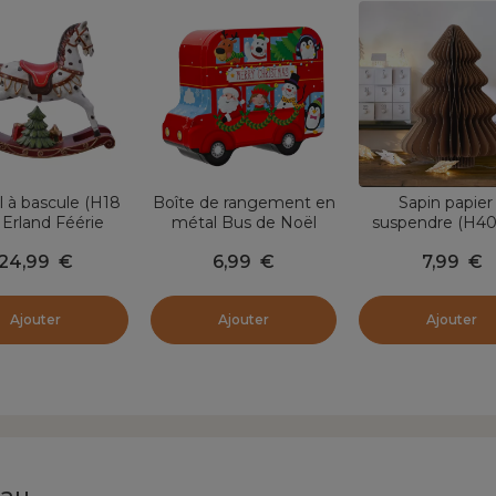
 à bascule (H18
Boîte de rangement en
Sapin papier
Erland Féérie
métal Bus de Noël
suspendre (H40
Multicolore
Fermeture Magn
24,99
€
6,99
€
7,99
€
Brun
Ajouter
Ajouter
Ajouter
rau