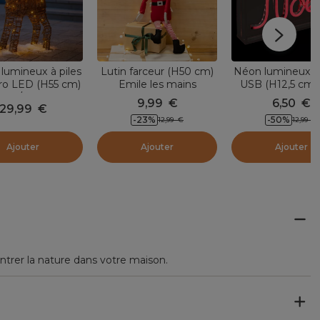
lumineux à piles
Lutin farceur (H50 cm)
Néon lumineux à
ro LED (H55 cm)
Emile les mains
USB (H12,5 cm)
Brun/blanc chaud
scratchées
Rouge
9,99
€
6,50
€
29,99
€
-23
%
-50
%
12,99
€
12,99
€
Ajouter
Ajouter
Ajouter
ntrer la nature dans votre maison.