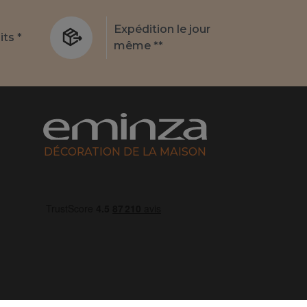
Expédition le jour
its *
même **
DÉCORATION DE LA MAISON