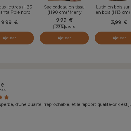
aux lettres (H23
Sac cadeau en tissu
Lutin en bois sur
anta Pôle nord
(H90 cm) "Merry
en bois (H13 cm) 
christmas" Rouge
Multicolore
9,99
€
9,99
€
3,99
€
-23
%
12,99
€
Ajouter
Ajouter
Ajouter
le
/2025
perbe, d'une qualité irréprochable, et le rapport qualité-prix est ju