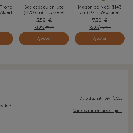
 Tronc
Sac cadeau en jute
Maison de Noël (H43
Albert
(H70 cm) Écosse et
cm) Pain d'épice et
flocons
jambes souples
5,59
€
7,50
€
-30
%
-50
%
7,99
€
14,99
€
Ajouter
Ajouter
Date d'achat : 09/11/2025
stifié.
Voir le commentaire original