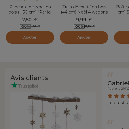
Pancarte de Noël en
Train décoratif en bois
Boîte 
bois (H50 cm) "Par ici
(44 cm) Noël 4 wagons
cm) S
les cadeaux"
2,50
€
9,99
€
-50
%
-50
%
4,99
€
19,99
€
Ajouter
Ajouter
Avis clients
Gabrie
Publié le 21/11
Tout est su