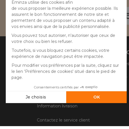
Besoin d'aide ?
04 50 65 10 12
Aide
A prop
Suivre ma commande
Qui sommes
Faire un retour
Côté Atelier
Questions fréquentes
Information livraison
Contactez le service client