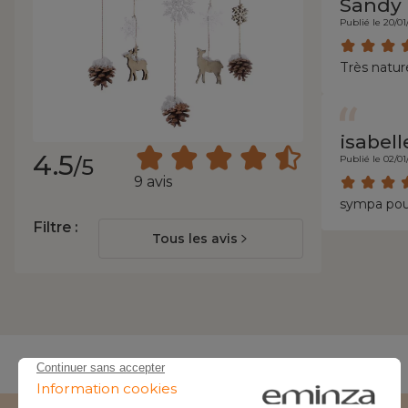
Sandy
Publié le 20/01
Très natur
isabell
4.5
Publié le 02/01
/5
9 avis
sympa pou 
Filtre :
Tous les avis