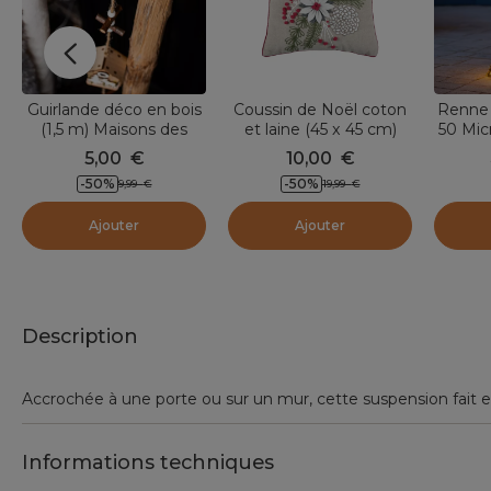
Guirlande déco en bois
Coussin de Noël coton
Renne 
(1,5 m) Maisons des
et laine (45 x 45 cm)
50 Mic
forêts
Winty Naturel
Rotin 
5,00
€
10,00
€
-50
%
-50
%
9,99
€
19,99
€
Ajouter
Ajouter
Description
Accrochée à une porte ou sur un mur, cette suspension fait e
Informations techniques