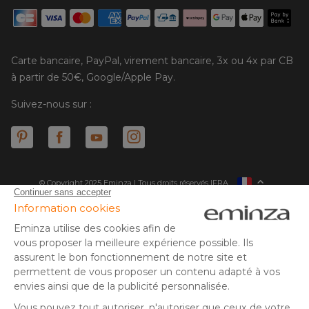
Carte bancaire, PayPal, virement bancaire, 3x ou 4x par CB
à partir de 50€, Google/Apple Pay.
Suivez-nous sur :
© Copyright 2025 Eminza | Tous droits réservés |
FRA
ESPAÑA
ITALIE
DEUTSCHLAND
* Vous disposez de 30 jours (à compter de la réception ou du
retrait de votre colis) pour effectuer un retour de produits et
NEDERLAND
vous faire rembourser. Hors colis volumineux
SUISSE
** Expédition le jour même pour toute commande passée avant
DANMARK
14 h (jours ouvrés - hors livraison éco)