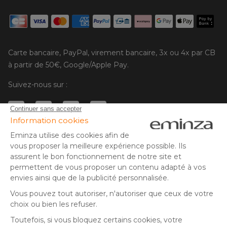
Carte bancaire, PayPal, virement bancaire, 3x ou 4x par CB
à partir de 50€, Google/Apple Pay.
Suivez-nous sur :
© Copyright 2025 Eminza | Tous droits réservés |
FRA
ESPAÑA
ITALIE
DEUTSCHLAND
* Vous disposez de 30 jours (à compter de la réception ou du
retrait de votre colis) pour effectuer un retour de produits et
NEDERLAND
vous faire rembourser. Hors colis volumineux
SUISSE
** Expédition le jour même pour toute commande passée avant
DANMARK