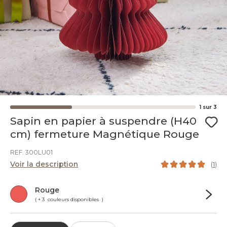
1
sur
3
Sapin en papier à suspendre (H40
cm) fermeture Magnétique Rouge
REF. 300LU01
Voir la description
(
1
)
Rouge
( + 3 couleurs disponibles )