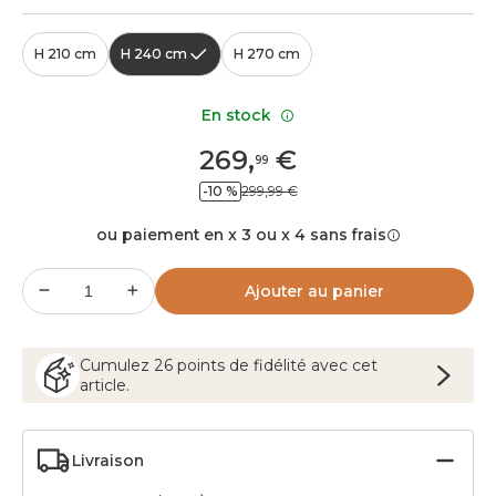
H 210 cm
H 240 cm
H 270 cm
En stock
269
,
€
99
-10 %
299,99 €
ou paiement en x 3 ou x 4 sans frais
Ajouter au panier
Cumulez
26
points
de fidélité avec cet
article.
Livraison