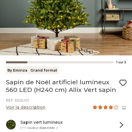
1
sur
5
By Eminza
Grand format
Sapin de Noël artificiel lumineux
560 LED (H240 cm) Allix Vert sapin
REF. 30I2U01
Voir la description
(
2
)
Sapin vert lumineux
( + 1 couleur disponible )