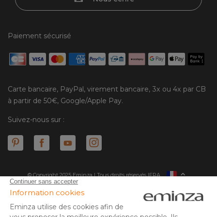
Paiement sécurisé
Carte bancaire, PayPal, virement bancaire, 3x ou 4x par CB
à partir de 50€, Google/Apple Pay.
Suivez-nous sur :
© Copyright 2025 Eminza | Tous droits réservés |
FRA
ESPAÑA
ITALIE
DEUTSCHLAND
* Vous disposez de 30 jours (à compter de la réception ou du