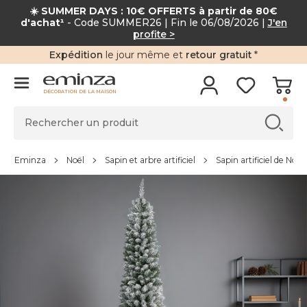
☀️ SUMMER DAYS : 10€ OFFERTS à partir de 80€
d'achat¹
- Code SUMMER26 | Fin le 06/08/2026 |
J'en
profite >
Expédition
le jour même et
retour gratuit
*
DÉCORATION DE LA MAISON
Eminza
Noël
Sapin et arbre artificiel
Sapin artificiel de Noël