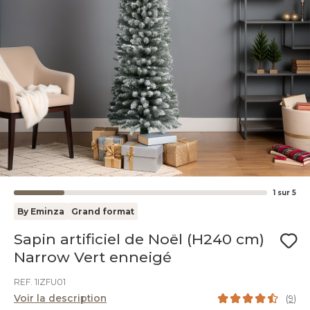
1
sur
5
By Eminza
Grand format
Sapin artificiel de Noël (H240 cm)
Narrow Vert enneigé
REF. 1IZFU01
Voir la description
(
9
)