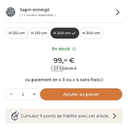
Sapin enneigé
( + 1 couleur disponible )
H 120 cm
H 210 cm
H 240 cm
H 300 cm
En stock
99
,
€
99
-23 %
129,99 €
ou paiement en x 3 ou x 4 sans frais
Ajouter au panier
Cumulez
9
points
de fidélité avec cet article.