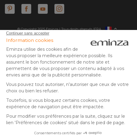
© Copyright 2025 Eminza | Tous droits réservés |
FRA
ESPAÑA
ITALIE
DEUTSCHLAND
* Vous disposez de 30 jours (à compter de la réception ou du
retrait de votre colis) pour effectuer un retour de produits et
NEDERLAND
vous faire rembourser. Hors colis volumineux
SUISSE
** Expédition le jour même pour toute commande passée avant
DANMARK
14 h (jours ouvrés - hors livraison éco)