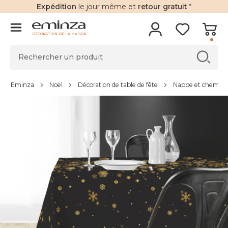
Expédition
le jour même et
retour gratuit
*
DÉCORATION DE LA MAISON
Eminza
Noël
Décoration de table de fête
Nappe et chemin d