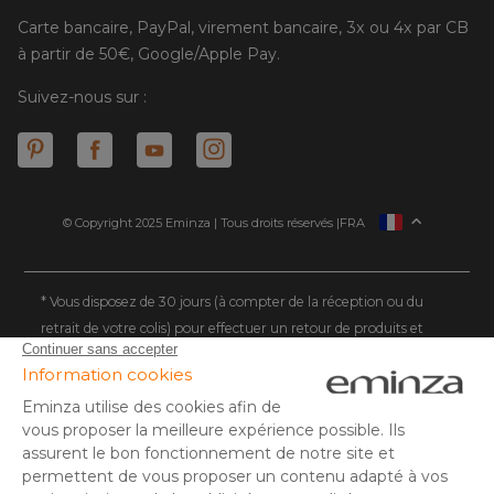
Carte bancaire, PayPal, virement bancaire, 3x ou 4x par CB
à partir de 50€, Google/Apple Pay.
Suivez-nous sur :
© Copyright 2025 Eminza | Tous droits réservés |
FRA
ESPAÑA
ITALIE
DEUTSCHLAND
* Vous disposez de 30 jours (à compter de la réception ou du
retrait de votre colis) pour effectuer un retour de produits et
NEDERLAND
vous faire rembourser. Hors colis volumineux
SUISSE
** Expédition le jour même pour toute commande passée avant
DANMARK
14 h (jours ouvrés - hors livraison éco)
(1) Remise de 10€ à partir de 80€ d'achat, hors frais de port. Offre
valable du 02/08/2026 au 06/08/2026 inclus, en saisissant le
code SUMMER26 lors de la commande. Offre non sécable, non