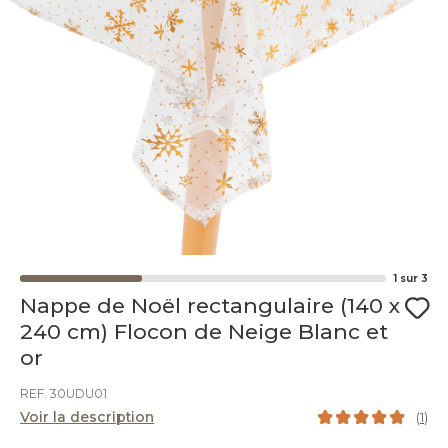
1
sur
3
Nappe de Noël rectangulaire (140 x
240 cm) Flocon de Neige Blanc et
or
REF. 30UDU01
Voir la description
(
1
)