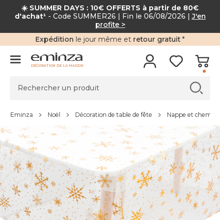
☀️ SUMMER DAYS : 10€ OFFERTS à partir de 80€
d'achat¹
- Code SUMMER26 | Fin le 06/08/2026 |
J'en
profite >
Expédition
le jour même et
retour gratuit
*
DÉCORATION DE LA MAISON
Eminza
Noël
Décoration de table de fête
Nappe et chemin d