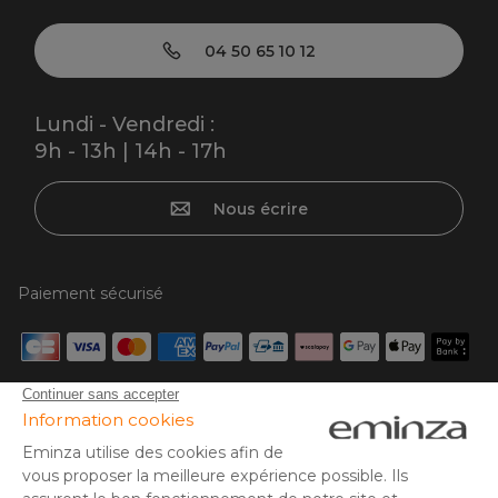
04 50 65 10 12
Lundi - Vendredi :
9h - 13h | 14h - 17h
Nous écrire
Paiement sécurisé
Carte bancaire, PayPal, virement bancaire, 3x ou 4x par CB
à partir de 50€, Google/Apple Pay.
Suivez-nous sur :