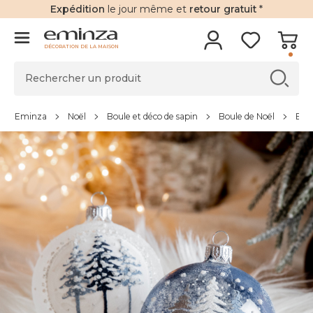
Expédition
le jour même et
retour gratuit
*
DÉCORATION DE LA MAISON
Eminza
Noël
Boule et déco de sapin
Boule de Noël
Boul