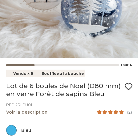
1
sur
4
Vendu x 6
Soufflée à la bouche
Lot de 6 boules de Noël (D80 mm)
en verre Forêt de sapins Bleu
REF. 2RLPU01
Voir la description
(
2
)
Bleu