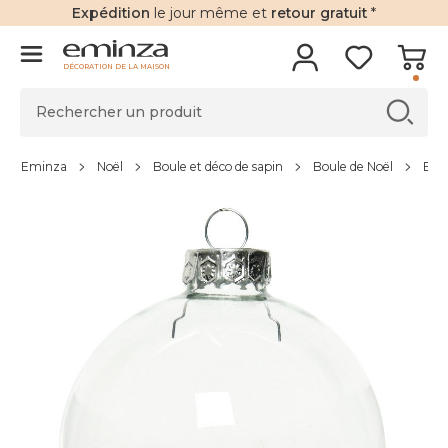
Expédition
le jour même et
retour gratuit
*
DÉCORATION DE LA MAISON
Eminza
Noël
Boule et déco de sapin
Boule de Noël
Boul