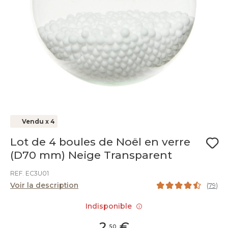
Vendu x 4
Lot de 4 boules de Noël en verre
(D70 mm) Neige Transparent
REF. EC3U01
Voir la description
(
79
)
Indisponible
2
,
€
50