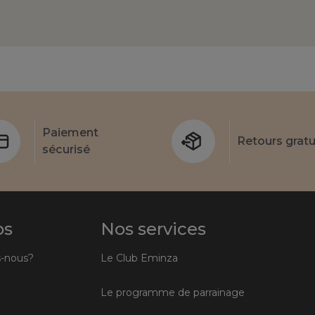
Paiement
Retours gratu
sécurisé
os
Nos services
-nous?
Le Club Eminza
Le programme de parrainage