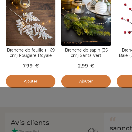
Branche de feuille (H69
Branche de sapin (35
Bran
cm) Fougère Royale
cm) Santa Vert
Baie (
Irisée
7,99
€
2,99
€
Ajouter
Ajouter
Avis clients
sannc
3