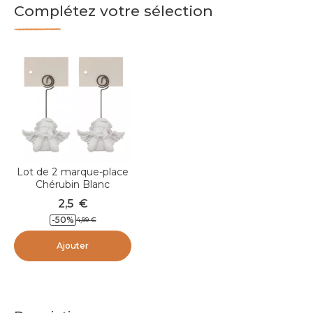
Complétez votre sélection
Lot de 2 marque-place
Chérubin Blanc
2,5
€
-
50
%
4,99
€
Ajouter