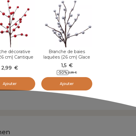
che décorative
Branche de baies
26 cm) Cantique
laquées (26 cm) Glace
Rouge
d'argent
1,5
€
2,99
€
-
50
%
2,99
€
Ajouter
Ajouter
hen