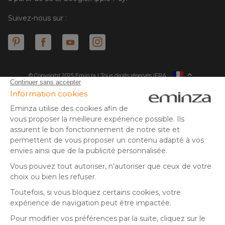
Suivez-nous sur :
© Copyright 2025 Eminza | Tous droits réservés |
FRA
ESPAÑA
ITALIE
DEUTSCHLAND
* Vous disposez de 30 jours (à compter de la réception ou du
retrait de votre colis) pour effectuer un retour de produits et
NEDERLAND
vous faire rembourser. Hors colis volumineux
SUISSE
** Expédition le jour même pour toute commande passée avant
DANMARK
14 h (jours ouvrés - hors livraison éco)