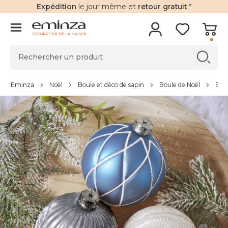
Expédition
le jour même et
retour gratuit
*
DÉCORATION DE LA MAISON
Eminza
Noël
Boule et déco de sapin
Boule de Noël
Boul