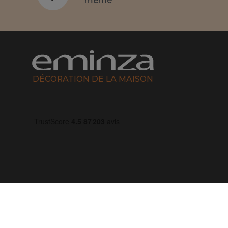
même **
DÉCORATION DE LA MAISON
04 50 65 10 12