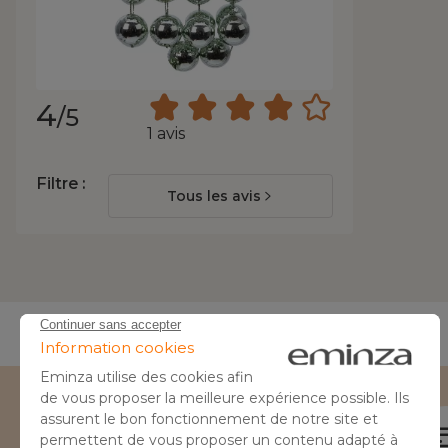
4
/5
1 avis
Filtre :
Tous les avis
Besoin d'aide ?