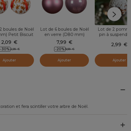
2 boules de Noël
Lot de 6 boules de Noël
Lot de 2 pomm
m) Petit Biscuit
en verre (D80 mm)
pin à suspendr
Boréal Vieux rose
cm) Pini Natu
2,09
€
7,99
€
2,99
€
-30
%
-20
%
2,99
€
9,99
€
Ajouter
Ajouter
Ajouter
ation et fera scintiller votre arbre de Noël.