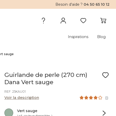
Besoin d'aide ?
04 50 65 10 12
Inspirations
Blog
ert sauge
Guirlande de perle (270 cm)
Dana Vert sauge
REF. 25KAU01
Voir la description
(
1
)
Vert sauge
( + 6 couleurs disponibles )