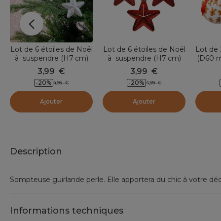
Lot de 6 étoiles de Noël
Lot de 6 étoiles de Noël
Lot de 
à suspendre (H7 cm)
à suspendre (H7 cm)
(D60 m
Alpine Argent
Alpine Rouge
3,99
€
3,99
€
-20
%
-20
%
4,99
€
4,99
€
Ajouter
Ajouter
Description
Sompteuse guirlande perle. Elle apportera du chic à votre décor
Informations techniques