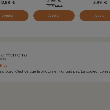
2,99
€
12,99
€
3,99
€
-50
%
5,99
€
Ajouter
Ajouter
Ajouter
na Herreira
/2025
ais lourd, c'est ce que la photo ne montrait pas. La couleur corre