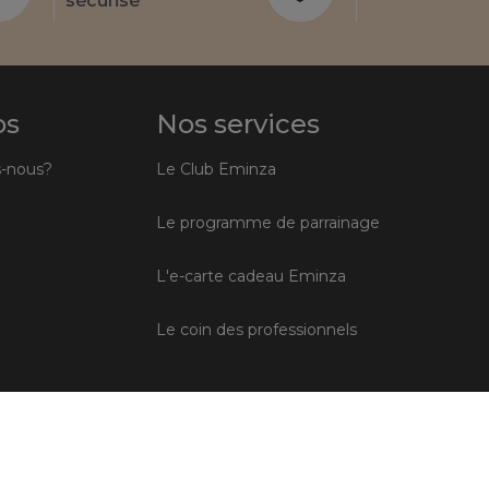
sécurisé
os
Nos services
-nous?
Le Club Eminza
Le programme de parrainage
L'e-carte cadeau Eminza
Le coin des professionnels