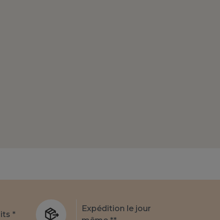
Expédition le jour
its *