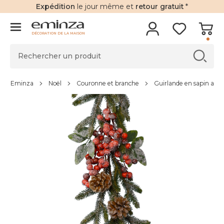
Expédition
le jour même et
retour gratuit
*
DÉCORATION DE LA MAISON
Eminza
Noël
Couronne et branche
Guirlande en sapin artifi