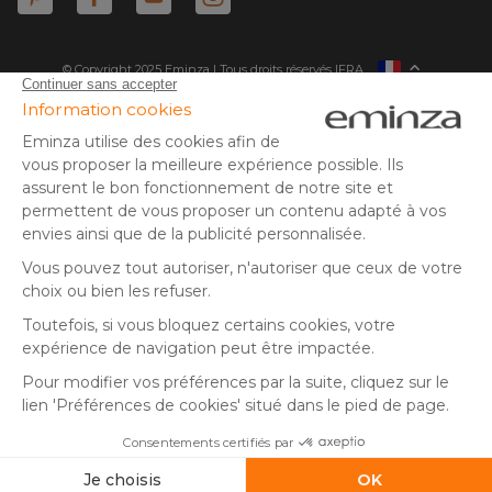
© Copyright 2025 Eminza | Tous droits réservés |
FRA
ESPAÑA
ITALIE
DEUTSCHLAND
* Vous disposez de 30 jours (à compter de la réception ou du
retrait de votre colis) pour effectuer un retour de produits et
NEDERLAND
vous faire rembourser. Hors colis volumineux
SUISSE
** Expédition le jour même pour toute commande passée avant
DANMARK
14 h (jours ouvrés - hors livraison éco)