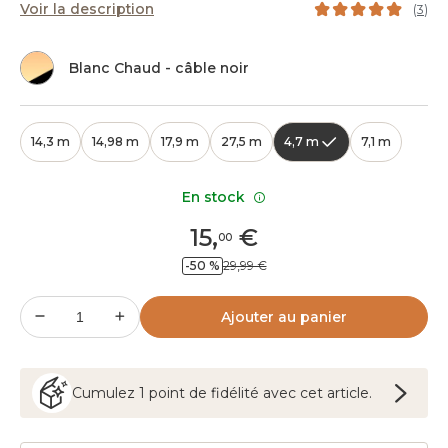
Voir la description
(
3
)
Blanc Chaud - câble noir
14,3 m
14,98 m
17,9 m
27,5 m
4,7 m
7,1 m
En stock
15
,
€
00
-50 %
29,99 €
Ajouter au panier
Cumulez
1
point
de fidélité avec cet article.