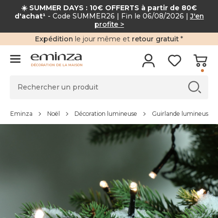
☀️ SUMMER DAYS : 10€ OFFERTS à partir de 80€
d'achat¹
- Code SUMMER26 | Fin le 06/08/2026 |
J'en
profite >
Expédition
le jour même et
retour gratuit
*
DÉCORATION DE LA MAISON
Eminza
Noël
Décoration lumineuse
Guirlande lumineuse