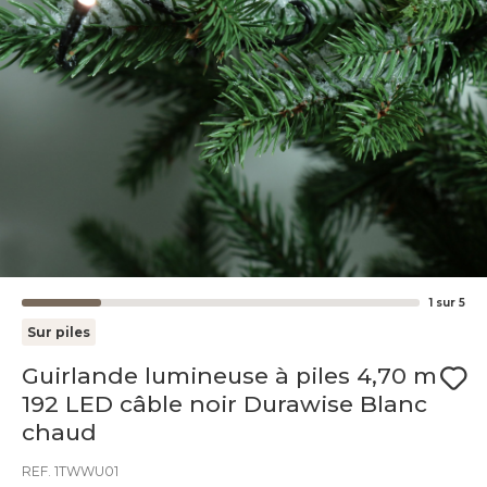
1
sur
5
Sur piles
Guirlande lumineuse à piles 4,70 m
192 LED câble noir Durawise Blanc
chaud
REF. 1TWWU01