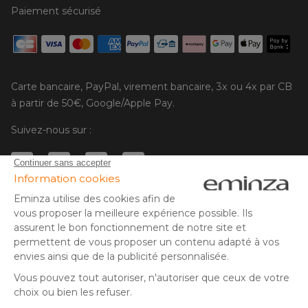
Paiement sécurisé
Carte bancaire, PayPal, virement bancaire, 3x ou 4x par CB
à partir de 50€, Google/Apple Pay.
Suivez-nous sur :
© Copyright 2025 Eminza | Tous droits réservés |
FRA
ESPAÑA
ITALIE
DEUTSCHLAND
* Vous disposez de 30 jours (à compter de la réception ou du
retrait de votre colis) pour effectuer un retour de produits et
NEDERLAND
vous faire rembourser. Hors colis volumineux
SUISSE
** Expédition le jour même pour toute commande passée avant