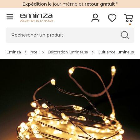
Expédition
le jour même et
retour gratuit
*
DÉCORATION DE LA MAISON
Eminza
Noël
Décoration lumineuse
Guirlande lumineuse