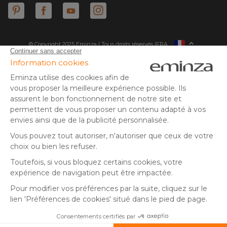
© Copyright 2025 Eminza | Tous droits réservés |
FRA
ESPAÑA
ITALIE
DEUTSCHLAND
* Vous disposez de 30 jours (à compter de la réception ou du
retrait de votre colis) pour effectuer un retour de produits et
NEDERLAND
vous faire rembourser. Hors colis volumineux
SUISSE
** Expédition le jour même pour toute commande passée avant
DANMARK
14 h (jours ouvrés - hors livraison éco)