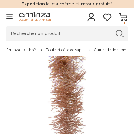
Expédition
le jour même et
retour gratuit
*
DÉCORATION DE LA MAISON
Eminza
Noël
Boule et déco de sapin
Guirlande de sapin