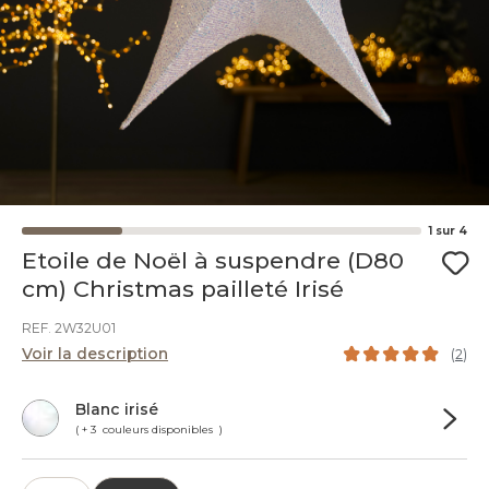
1
sur
4
Etoile de Noël à suspendre (D80
cm) Christmas pailleté Irisé
REF. 2W32U01
Voir la description
(
2
)
Blanc irisé
( + 3 couleurs disponibles )