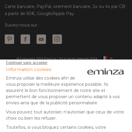
Carte bancaire, PayPal, virement bancaire, 3x ou 4x par CB
à partir de 50€, Google/Apple Pay.
Suivez-nous sur :
© Copyright 2025 Eminza | Tous droits réservés |
FRA
ESPAÑA
ITALIE
DEUTSCHLAND
* Vous disposez de 30 jours (à compter de la réception ou du
retrait de votre colis) pour effectuer un retour de produits et
NEDERLAND
vous faire rembourser. Hors colis volumineux
SUISSE
** Expédition le jour même pour toute commande passée avant
DANMARK
14 h (jours ouvrés - hors livraison éco)