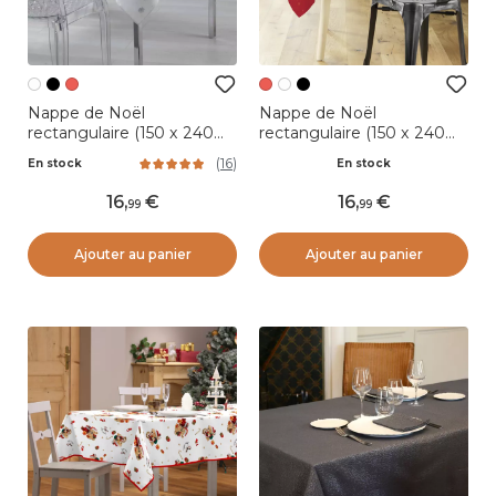
Nappe de Noël
Nappe de Noël
rectangulaire (150 x 240
rectangulaire (150 x 240
cm) Constellation Blanc
cm) Constellation Rouge
(
16
)
En stock
En stock
et doré
16
,
16
,
99
99
Ajouter au panier
Ajouter au panier