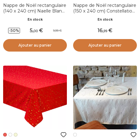
Nappe de Noël rectangulaire
Nappe de Noël rectangulaire
(140 x 240 cm) Naelle Blanc
(150 x 240 cm) Constellation
et doré
Blanc et doré
En stock
En stock
5
,
16
,
-50%
9,99
00
99
Ajouter au panier
Ajouter au panier