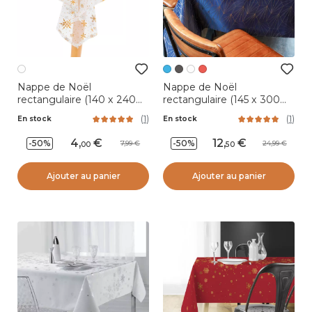
Nappe de Noël
Nappe de Noël
rectangulaire (140 x 240
rectangulaire (145 x 300
cm) Flocon de Neige
cm) Facette Bleu
(
1
)
(
1
)
En stock
En stock
Blanc et or
4
,
12
,
-50%
-50%
7,99
24,99
00
50
Ajouter au panier
Ajouter au panier