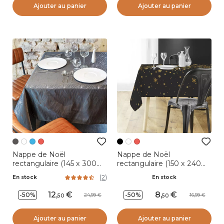
Ajouter au panier
Ajouter au panier
Nappe de Noël
Nappe de Noël
rectangulaire (145 x 300
rectangulaire (150 x 240
cm) Facette Anthracite
cm) Constellation Noir et
(
2
)
En stock
En stock
doré
12
,
8
,
-50%
-50%
24,99
16,99
50
50
Ajouter au panier
Ajouter au panier