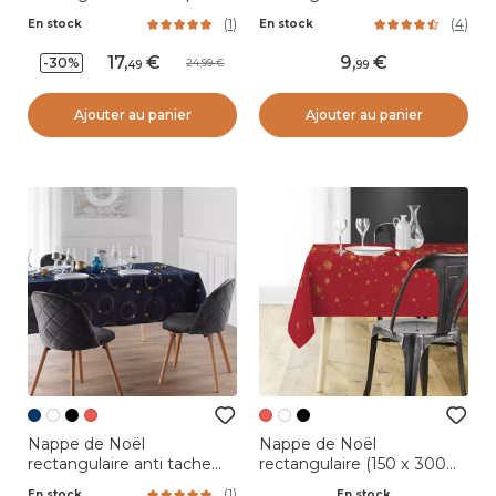
240 cm) Guirlande Festive
(140 x 240 cm) Firmament
(
1
)
(
4
)
En stock
En stock
Noir et doré
17
,
9
,
-30%
24,99
49
99
Ajouter au panier
Ajouter au panier
Nappe de Noël
Nappe de Noël
rectangulaire anti tache
rectangulaire (150 x 300
(150 x 240 cm) Star Bleu
cm) Constellation Rouge
(
1
)
En stock
En stock