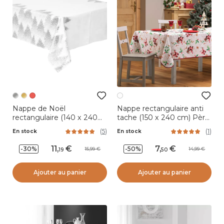
Nappe de Noël
Nappe rectangulaire anti
rectangulaire (140 x 240
tache (150 x 240 cm) Père
cm) Sapin Argent
Noël Blanc
(
5
)
(
1
)
En stock
En stock
11
,
7
,
-30%
-50%
15,99
14,99
19
50
Ajouter au panier
Ajouter au panier