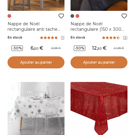
Nappe de Noël
Nappe de Noël
rectangulaire anti tache
rectangulaire (150 x 300
(150 x 240 cm) Oursons
cm) Etincelle Anthracite
(
1
)
(
3
)
En stock
En stock
6
,
12
,
-50%
-50%
12,99
24,99
50
50
Ajouter au panier
Ajouter au panier