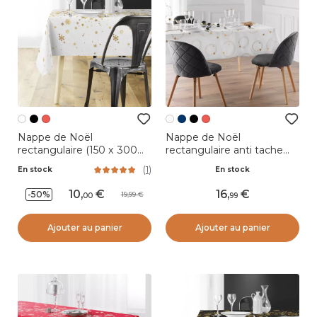
Nappe de Noël
Nappe de Noël
rectangulaire (150 x 300
rectangulaire anti tache
cm) Constellation Blanc et
(150 x 240 cm) Star Blanc
(
1
)
En stock
En stock
doré
et doré
10
,
16
,
-50%
19,99
00
99
Ajouter au panier
Ajouter au panier