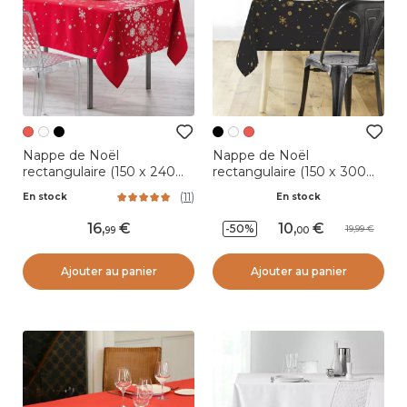
Nappe de Noël
Nappe de Noël
rectangulaire (150 x 240
rectangulaire (150 x 300
cm) Constellation Rouge
cm) Constellation Noir et
(
11
)
En stock
En stock
doré
16
,
10
,
-50%
19,99
99
00
Ajouter au panier
Ajouter au panier