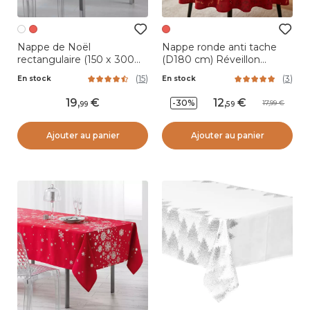
Nappe de Noël
Nappe ronde anti tache
rectangulaire (150 x 300
(D180 cm) Réveillon
cm) Constellation Blanc
Rouge
(
15
)
(
3
)
En stock
En stock
19
,
12
,
-30%
17,99
99
59
Ajouter au panier
Ajouter au panier