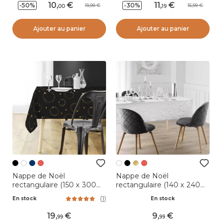
10
,
11
,
-50%
-30%
19,99
15,99
00
19
Ajouter au panier
Ajouter au panier
Nappe de Noël
Nappe de Noël
rectangulaire (150 x 300
rectangulaire (140 x 240
cm) Star Noir et or
cm) Astrelia Blanc et
(
1
)
En stock
En stock
argent
19
,
9
,
99
99