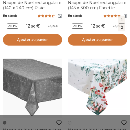
Nappe de Noël rectangulaire
Nappe de Noël rectangulaire
(140 x 240 cm) Pluie
(145 x 300 cm) Facette
d'étoiles Rouge et doré
Blanc
(
3
)
(
1
)
En stock
En stock
1
12
,
12
,
-50%
-50%
24,99
24,99
50
50
2
Ajouter au panier
Ajouter au panier