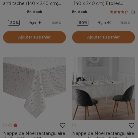
anti tache (140 x 240 cm)
(140 x 240 cm) Etoiles
Louxor Blanc et doré
Rouge
(
1
)
En stock
En stock
5
,
9
,
-50%
-50%
9,99
18,99
00
50
Ajouter au panier
Ajouter au panier
Nappe de Noël rectangulaire
Nappe de Noël rectangulaire