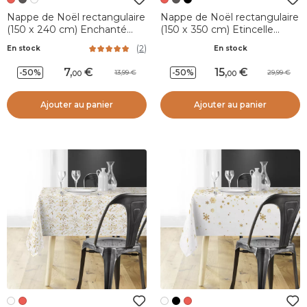
Nappe de Noël rectangulaire
Nappe de Noël rectangulaire
(150 x 240 cm) Enchanté
(150 x 350 cm) Etincelle
Rouge
Rouge
(
2
)
En stock
En stock
7
,
15
,
-50%
-50%
13,99
29,99
00
00
Ajouter au panier
Ajouter au panier