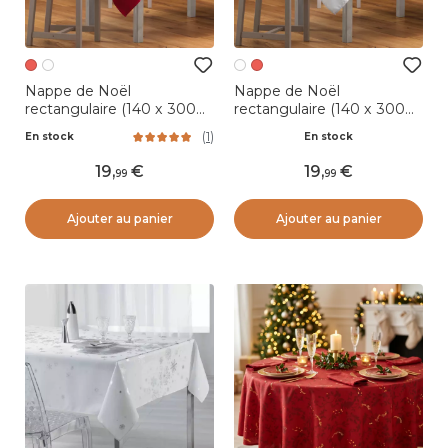
Nappe de Noël
Nappe de Noël
rectangulaire (140 x 300
rectangulaire (140 x 300
cm) Flocon d'hiver Rouge
cm) Flocon d'hiver Blanc
(
1
)
En stock
En stock
19
,
19
,
99
99
Ajouter au panier
Ajouter au panier