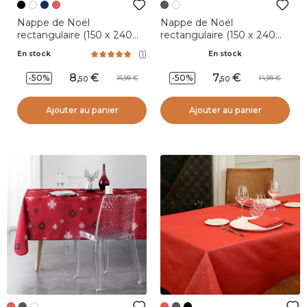
Nappe de Noël
Nappe de Noël
rectangulaire (150 x 240
rectangulaire (150 x 240
cm) Star Noir et Or
cm) Guido Gris anthracite
(
1
)
En stock
En stock
8
,
7
,
-50%
-50%
16,99
14,99
50
50
Ajouter au panier
Ajouter au panier