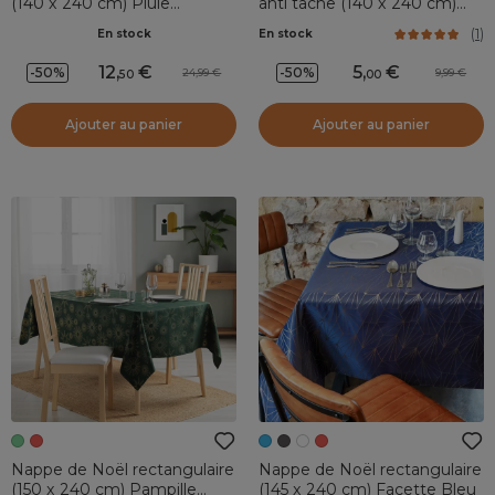
(140 x 240 cm) Pluie
anti tache (140 x 240 cm)
d'étoiles Blanche
Mikado Blanc et doré
(
1
)
En stock
En stock
12
,
5
,
-50%
-50%
24,99
9,99
50
00
Ajouter au panier
Ajouter au panier
Nappe de Noël rectangulaire
Nappe de Noël rectangulaire
(150 x 240 cm) Pampille
(145 x 240 cm) Facette Bleu