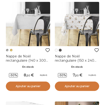
Nappe de Noël
Nappe de Noël
rectangulaire (140 x 300
rectangulaire (150 x 240
cm) Strass Argent
cm) Guido Blanc
En stock
En stock
8
,
7
,
-50%
-50%
16,99
14,99
50
50
Ajouter au panier
Ajouter au panier