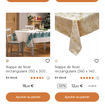
Nappe de Noël
Nappe de Noël
rectangulaire (150 x 300
rectangulaire (360 x 140
cm) Christmas Ecru
cm) Étoiles Célestes Beige
(
2
)
(
1
)
En stock
En stock
et doré
16
,
12
,
-50%
24,99
99
50
Ajouter au panier
Ajouter au panier