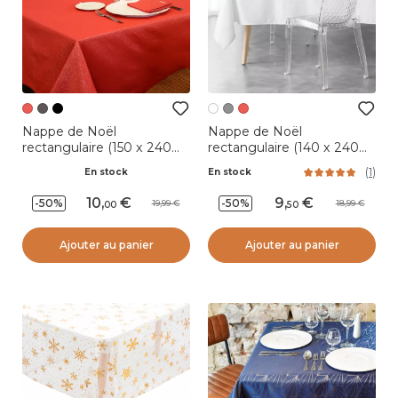
Nappe de Noël
Nappe de Noël
rectangulaire (150 x 240
rectangulaire (140 x 240
cm) Etincelle Rouge
cm) Etoiles Blanc
(
1
)
En stock
En stock
10
,
9
,
-50%
-50%
19,99
18,99
00
50
Ajouter au panier
Ajouter au panier