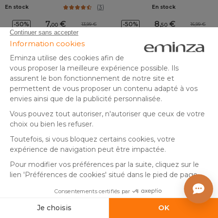
Anthracite
(
3
)
En stock
En stock
7
,
8
,
-50%
-50%
13,99
16,99
00
50
Ajouter au panier
Ajouter au panier
Nappe de Noël rectangulaire
Nappe de Noël rectangulaire
(140 x 360 cm) Pluie
(145 x 240 cm) Facette
d'étoiles Blanche
Anthracite