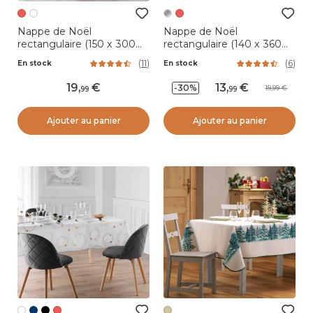
Nappe de Noël
Nappe de Noël
rectangulaire (150 x 300
rectangulaire (140 x 360
cm) Constellation Rouge
cm) Sapin Argent
(
11
)
(
6
)
En stock
En stock
19
,
13
,
-30%
19,99
99
99
Ajouter au panier
Ajouter au panier