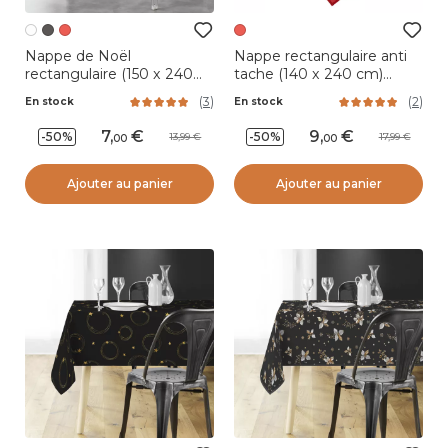
Nappe de Noël
Nappe rectangulaire anti
rectangulaire (150 x 240
tache (140 x 240 cm)
cm) Enchanté Blanc
Réveillon Rouge
(
3
)
(
2
)
En stock
En stock
7
,
9
,
-50%
-50%
13,99
17,99
00
00
Ajouter au panier
Ajouter au panier