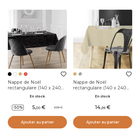
Nappe de Noël
Nappe de Noël
rectangulaire (140 x 240
rectangulaire (140 x 240
cm) Astrelia Noir et argent
cm) Strass Or
En stock
En stock
5
,
14
,
-50%
9,99
00
99
Ajouter au panier
Ajouter au panier