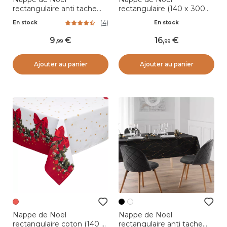
rectangulaire anti tache
rectangulaire (140 x 300
(140 x 240 cm) Firmament
cm) Strass Or
(
4
)
En stock
En stock
Blanc et doré
9
,
16
,
99
99
Ajouter au panier
Ajouter au panier
Nappe de Noël
Nappe de Noël
rectangulaire coton (140 x
rectangulaire anti tache