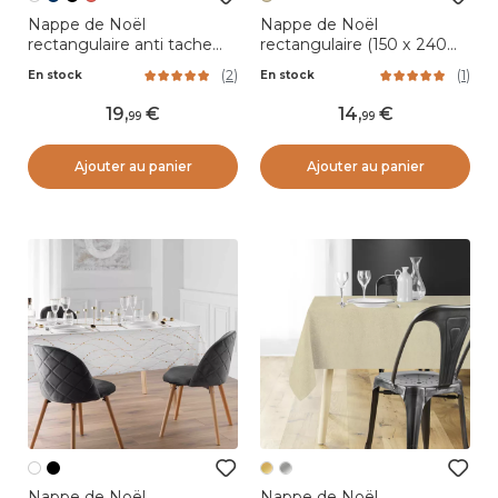
Nappe de Noël
Nappe de Noël
rectangulaire anti tache
rectangulaire (150 x 240
(150 x 300 cm) Star Blanc
cm) Christmas Ecru
(
2
)
(
1
)
En stock
En stock
et doré
19
,
14
,
99
99
Ajouter au panier
Ajouter au panier
Nappe de Noël
Nappe de Noël