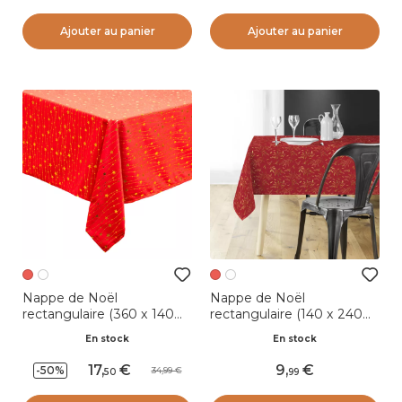
Ajouter au panier
Ajouter au panier
Nappe de Noël
Nappe de Noël
rectangulaire (360 x 140
rectangulaire (140 x 240
cm) Pluie d'étoiles Rouge
cm) Naelle Rouge et or
En stock
En stock
17
,
9
,
-50%
34,99
50
99