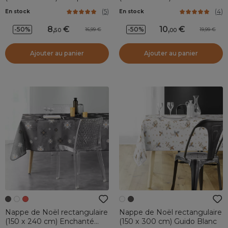
métallisé Vert
(
5
)
(
4
)
En stock
En stock
8
,
10
,
-50%
-50%
16,99
19,99
50
00
Ajouter au panier
Ajouter au panier
Nappe de Noël rectangulaire
Nappe de Noël rectangulaire
(150 x 240 cm) Enchanté
(150 x 300 cm) Guido Blanc