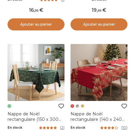
marine et doré
16
,
19
,
99
99
Ajouter au panier
Ajouter au panier
Nappe de Noël
Nappe de Noël
rectangulaire (150 x 300
rectangulaire (140 x 240
cm) Pampille métallisé
cm) Sapin Rouge
(
2
)
(
10
)
En stock
En stock
Vert