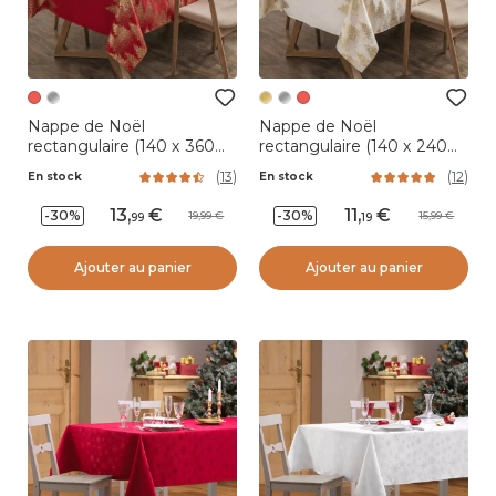
Nappe de Noël
Nappe de Noël
rectangulaire (140 x 360
rectangulaire (140 x 240
cm) Sapin Rouge
cm) Sapin Or
(
13
)
(
12
)
En stock
En stock
13
,
11
,
-30%
-30%
19,99
15,99
99
19
Ajouter au panier
Ajouter au panier