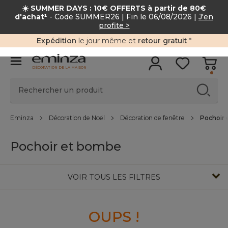
☀️ SUMMER DAYS : 10€ OFFERTS à partir de 80
d'achat¹
- Code SUMMER26 | Fin le 06/08/2026 |
J'en
profite >
Expédition
le jour même et
retour gratuit
*
DÉCORATION DE LA MAISON
Eminza
Décoration de Noël
Décoration de fenêtre
Pochoir
Pochoir et bombe
VOIR TOUS LES FILTRES
OUPS !