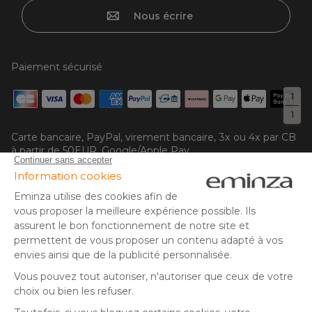
Nous écrire
Paiement sécurisé
1
1
Carte bancaire, PayPal, virement bancaire, 3x ou 4x par CB
à partir de 50EUR, Google/Apple Pay.
Suivez-nous sur :
© Copyright 2025 Eminza | Tous droits réservés |
FRA
ESPAÑA
ITALIE
DEUTSCHLAND
* Vous disposez de 30 jours (à compter de la réception ou du
retrait de votre colis) pour effectuer un retour de produits et