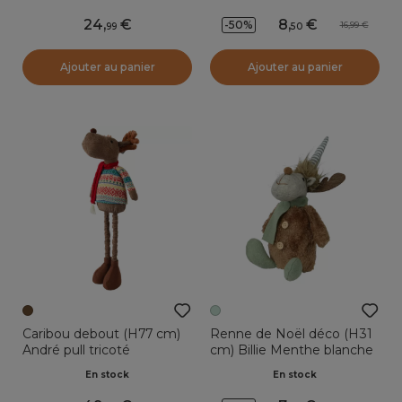
24
,
8
,
-50%
16,99
99
50
Ajouter au panier
Ajouter au panier
Caribou debout (H77 cm)
Renne de Noël déco (H31
André pull tricoté
cm) Billie Menthe blanche
En stock
En stock