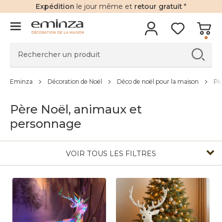
Expédition
le jour même et
retour gratuit
*
DÉCORATION DE LA MAISON
Eminza
Décoration de Noël
Déco de noël pour la maison
Pè
Père Noël, animaux et
personnage
VOIR TOUS LES FILTRES