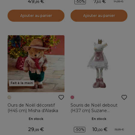
49
,
7
,
-50%
14,99
99
50
Ajouter au panier
Ajouter au panier
Fait à la main
Ours de Noël décoratif
Souris de Noël debout
(H45 cm) Misha d'Alaska
(H37 cm) Suzane
Danseuse ballerine Rose
En stock
En stock
29
,
10
,
-50%
19,99
99
00