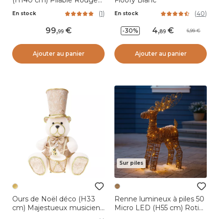
(H140 cm) Pliable Rouge
Floofy Blanc
pailleté
(
1
)
(
40
)
En stock
En stock
99
,
4
,
-30%
6,99
99
89
Ajouter au panier
Ajouter au panier
Sur piles
Ours de Noël déco (H33
Renne lumineux à piles 50
cm) Majestueux musicien
Micro LED (H55 cm) Rotin
Or
Brun/blanc chaud