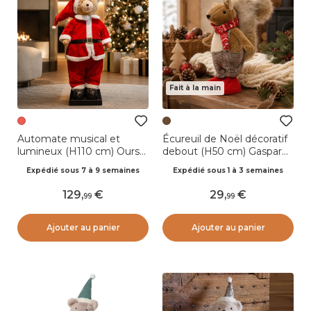
Fait à la main
Automate musical et
Écureuil de Noël décoratif
lumineux (H110 cm) Ours
debout (H50 cm) Gaspard
de Noël
Brun et Rouge
Expédié sous 7 à 9 semaines
Expédié sous 1 à 3 semaines
129
,
29
,
99
99
Ajouter au panier
Ajouter au panier