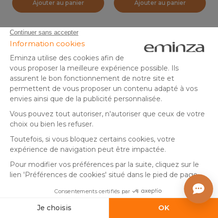
Ajouter au panier
Ajouter au panier
Fait à la main
Ours polaire déco (H16 cm)
Renard de Noël (H32 cm)
Esquimau des Neige Blanc
César Marron clair
En stock
En stock
12
,
12
,
-13%
-50%
14,99
24,99
99
50
Ajouter au panier
Ajouter au panier