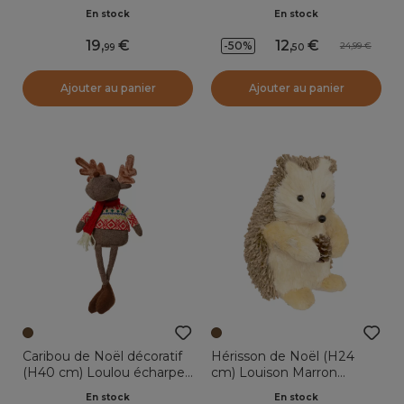
clair
En stock
En stock
19
,
12
,
-50%
24,99
99
50
Ajouter au panier
Ajouter au panier
Caribou de Noël décoratif
Hérisson de Noël (H24
(H40 cm) Loulou écharpe
cm) Louison Marron
Rouge
pailleté
En stock
En stock