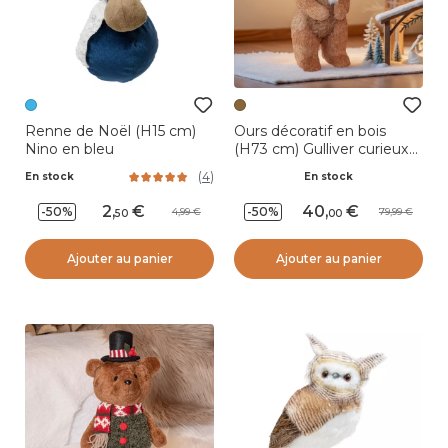
Renne de Noël (H15 cm)
Ours décoratif en bois
Nino en bleu
(H73 cm) Gulliver curieux
Marron clair
(
4
)
En stock
En stock
2
,
40
,
-50%
-50%
4,99
79,99
50
00
Ajouter au panier
Ajouter au panier