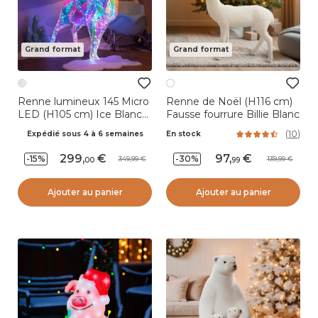
Grand format
Grand format
Renne lumineux 145 Micro
Renne de Noël (H116 cm)
LED (H105 cm) Ice Blanc
Fausse fourrure Billie Blanc
Froid
(
10
)
Expédié sous 4 à 6 semaines
En stock
299
,
97
,
-15%
-30%
349,99
139,99
00
99
Ajouter au panier
Ajouter au panier