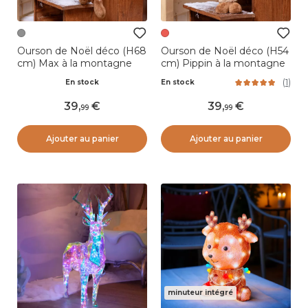
Ourson de Noël déco (H68
Ourson de Noël déco (H54
cm) Max à la montagne
cm) Pippin à la montagne
(
1
)
En stock
En stock
39
,
39
,
99
99
Ajouter au panier
Ajouter au panier
minuteur intégré