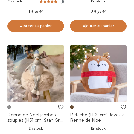
(
1
)
En stock
En stock
19
,
29
,
99
99
Ajouter au panier
Ajouter au panier
Renne de Noël jambes
Peluche (H35 cm) Joyeux
souples (H51 cm) Stan Gris
Renne de Noël
et fourrure blanche
En stock
En stock