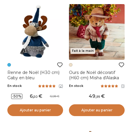
Fait à la main
Renne de Noël (H30 cm)
Ours de Noël décoratif
Gaby en bleu
(H60 cm) Misha d'Alaska
(
2
)
(
1
)
En stock
En stock
6
,
49
,
-50%
12,99
50
99
Ajouter au panier
Ajouter au panier