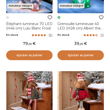
minuteur intégré
minuteur intégré
Éléphant lumineux 70 LED
Grenouille lumineuse 40
(H46 cm) Lulu Blanc Froid
LED (H28 cm) Albert the
King Blanc froid
(
8
)
(
5
)
En stock
En stock
79
,
39
,
99
99
Ajouter au panier
Ajouter au panier