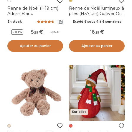
Renne de Noël (H19 cm)
Renne de Noël lumineux à
Adrian Blanc
piles (H37 cm) Gulliver Or
et blanc chaud
(
19
)
En stock
Expédié sous 4 à 6 semaines
5
,
16
,
-30%
7,99
59
99
Ajouter au panier
Ajouter au panier
Sur piles