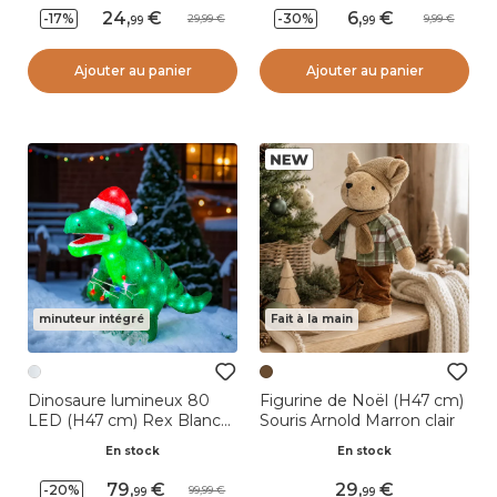
24
,
6
,
-17%
-30%
29,99
9,99
99
99
Ajouter au panier
Ajouter au panier
minuteur intégré
Fait à la main
Dinosaure lumineux 80
Figurine de Noël (H47 cm)
LED (H47 cm) Rex Blanc
Souris Arnold Marron clair
Froid
En stock
En stock
79
,
29
,
-20%
99,99
99
99