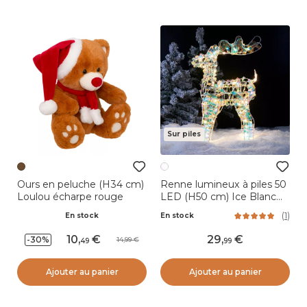
Sur piles
Ours en peluche (H34 cm)
Renne lumineux à piles 50
Loulou écharpe rouge
LED (H50 cm) Ice Blanc
froid
(
1
)
En stock
En stock
10
,
29
,
-30%
14,99
49
99
Ajouter au panier
Ajouter au panier