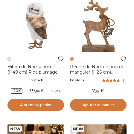
Hibou de Noël à poser
Renne de Noël en bois de
(H49 cm) Pipa plumage
manguier (H26 cm)
beige
Nature sauvage
(
1
)
En stock
En stock
39
,
7
,
-20%
49,99
99
99
Ajouter au panier
Ajouter au panier