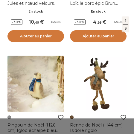
Jules et nœud velours
Loïc le porc épic Brun
Blanc et rouge
pailleté
En stock
En stock
1
10
,
4
,
-30%
-30%
14,99
6,99
49
89
3
Ajouter au panier
Ajouter au panier
Pingouin de Noël (H26
Renne de Noël (H44 cm)
cm) Igloo écharpe bleu
Isidore rigolo