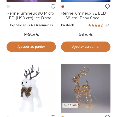
Renne lumineux 90 Micro
Renne lumineux 72 LED
LED (H90 cm) Ice Blanc
(H38 cm) Baby Coco
froid
Multicolore
(
4
)
Expédié sous 4 à 6 semaines
En stock
149
,
59
,
99
99
Ajouter au panier
Ajouter au panier
Sur piles