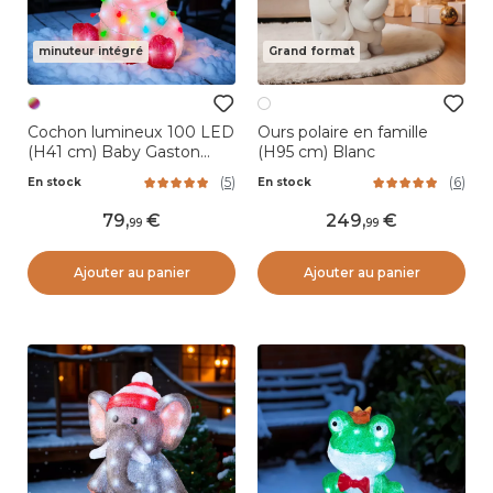
minuteur intégré
Grand format
Cochon lumineux 100 LED
Ours polaire en famille
(H41 cm) Baby Gaston
(H95 cm) Blanc
Multicolore
(
5
)
(
6
)
En stock
En stock
79
,
249
,
99
99
Ajouter au panier
Ajouter au panier