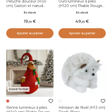
Peluche douceur (H30
Ours lumineux à piles
cm) Gaston et nœud
(H120 cm) Pliable Rouge
papillon à carreaux
pailleté
En stock
En stock
19
,
49
,
99
99
Ajouter au panier
Ajouter au panier
Grand format
Renne lumineux à piles
Hérisson de Noël (H13 cm)