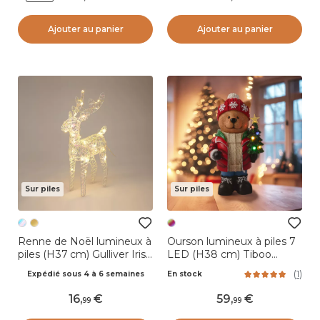
Ajouter au panier
Ajouter au panier
Sur piles
Sur piles
Renne de Noël lumineux à
Ourson lumineux à piles 7
piles (H37 cm) Gulliver Irisé
LED (H38 cm) Tiboo
et blanc chaud
Multicolore
(
1
)
Expédié sous 4 à 6 semaines
En stock
16
,
59
,
99
99