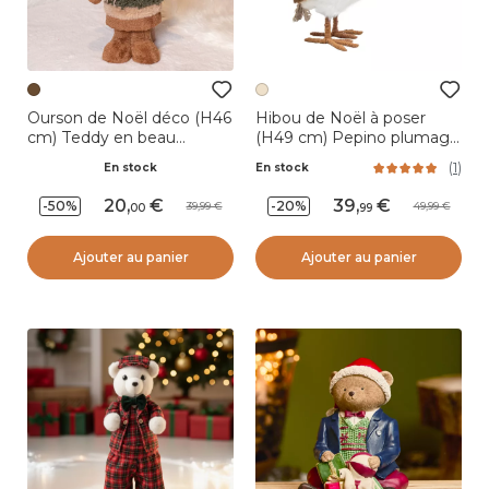
Ourson de Noël déco (H46
Hibou de Noël à poser
cm) Teddy en beau
(H49 cm) Pepino plumage
costume
beige
(
1
)
En stock
En stock
20
,
39
,
-50%
-20%
39,99
49,99
00
99
Ajouter au panier
Ajouter au panier