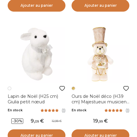
Ajouter au panier
Ajouter au panier
Lapin de Noël (H25 cm)
Ours de Noël déco (H39
Giulia petit nœud
cm) Majestueux musicien
Or
(
1
)
(
1
)
En stock
En stock
9
,
19
,
-30%
12,99
09
99
Ajouter au panier
Ajouter au panier