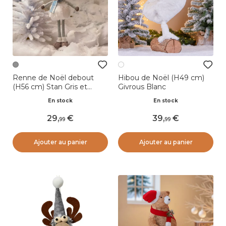
Renne de Noël debout
Hibou de Noël (H49 cm)
(H56 cm) Stan Gris et
Givrous Blanc
fourrure blanche
En stock
En stock
29
,
39
,
99
99
Ajouter au panier
Ajouter au panier