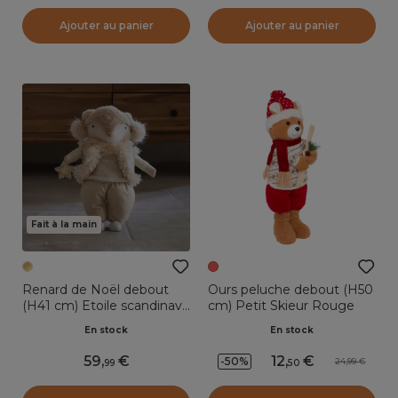
Ajouter au panier
Ajouter au panier
Fait à la main
Renard de Noël debout
Ours peluche debout (H50
(H41 cm) Etoile scandinave
cm) Petit Skieur Rouge
dorée
En stock
En stock
59
,
12
,
-50%
24,99
99
50