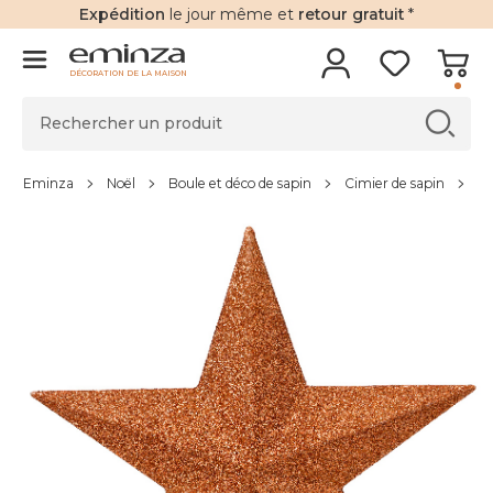
Expédition
le jour même et
retour gratuit
*
DÉCORATION DE LA MAISON
Eminza
Noël
Boule et déco de sapin
Cimier de sapin
Ci