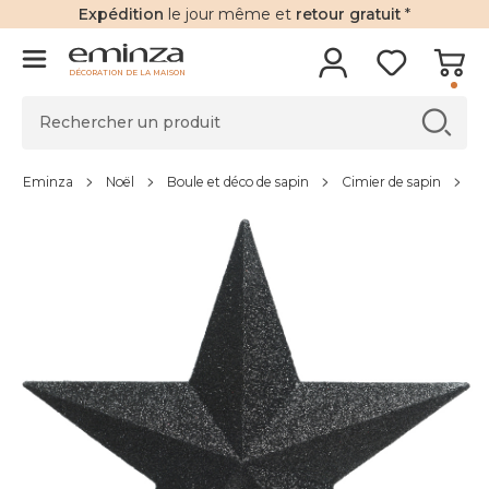
Expédition
le jour même et
retour gratuit
*
DÉCORATION DE LA MAISON
Eminza
Noël
Boule et déco de sapin
Cimier de sapin
Ci