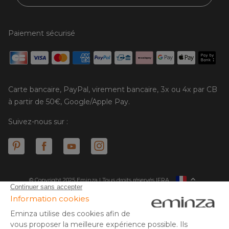
Paiement sécurisé
Carte bancaire, PayPal, virement bancaire, 3x ou 4x par CB
à partir de 50€, Google/Apple Pay.
Suivez-nous sur :
© Copyright 2025 Eminza | Tous droits réservés |
FRA
ESPAÑA
ITALIE
DEUTSCHLAND
* Vous disposez de 30 jours (à compter de la réception ou du
retrait de votre colis) pour effectuer un retour de produits et
NEDERLAND