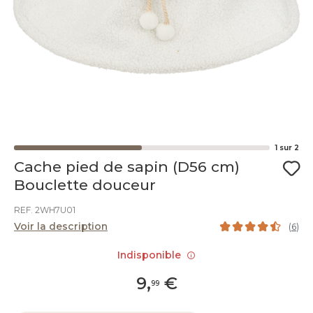
1
sur
2
Cache pied de sapin (D56 cm)
Bouclette douceur
REF. 2WH7U01
Voir la description
(
6
)
Indisponible
9
,
€
99