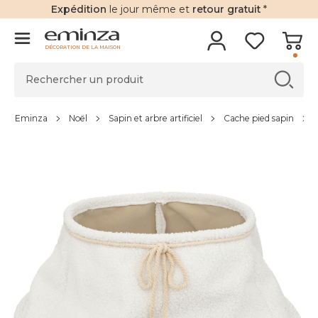
Expédition
le jour même et
retour gratuit
*
DÉCORATION DE LA MAISON
Eminza
Noël
Sapin et arbre artificiel
Cache pied sapin