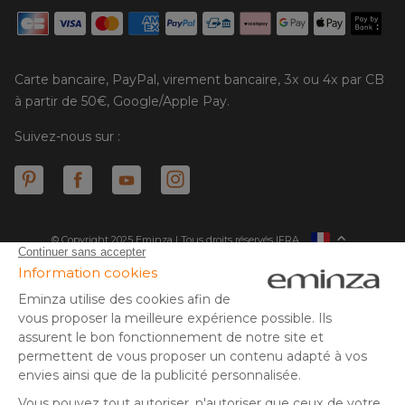
Carte bancaire, PayPal, virement bancaire, 3x ou 4x par CB
à partir de 50€, Google/Apple Pay.
Suivez-nous sur :
© Copyright 2025 Eminza | Tous droits réservés |
FRA
ESPAÑA
ITALIE
DEUTSCHLAND
* Vous disposez de 30 jours (à compter de la réception ou du
retrait de votre colis) pour effectuer un retour de produits et
NEDERLAND
vous faire rembourser. Hors colis volumineux
SUISSE
** Expédition le jour même pour toute commande passée avant
DANMARK
14 h (jours ouvrés - hors livraison éco)