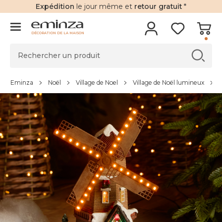
Expédition
le jour même et
retour gratuit
*
DÉCORATION DE LA MAISON
Eminza
Noël
Village de Noel
Village de Noël lumineux