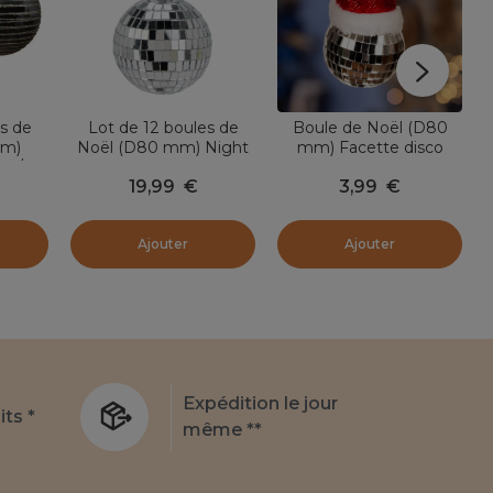
s de
Lot de 12 boules de
Boule de Noël (D80
mm)
Noël (D80 mm) Night
mm) Facette disco
it/
Fever Argent
avec bonnet Père Noël
19,99
€
3,99
€
Argent
Ajouter
Ajouter
Expédition le jour
its *
même **