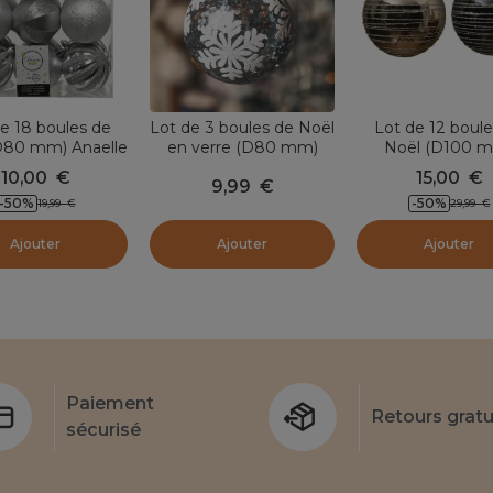
e 18 boules de
Lot de 3 boules de Noël
Lot de 12 boule
D80 mm) Anaelle
en verre (D80 mm)
Noël (D100 
Argent
Flocons et sequins
Quincy Bleu nu
10,00
€
15,00
€
9,99
€
Argent
Argent
-50
%
-50
%
19,99
€
29,99
€
Ajouter
Ajouter
Ajouter
Paiement
Retours gratu
sécurisé