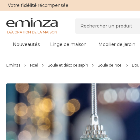
Votre
fidélité
récompensée
DÉCORATION DE LA MAISON
Nouveautés
Linge de maison
Mobilier de jardin
Eminza
Noël
Boule et déco de sapin
Boule de Noël
Boul