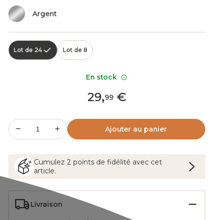
Argent
Lot de 24
Lot de 8
En stock
29
,
€
99
Ajouter au panier
Cumulez
2
points
de fidélité avec cet
article.
Livraison