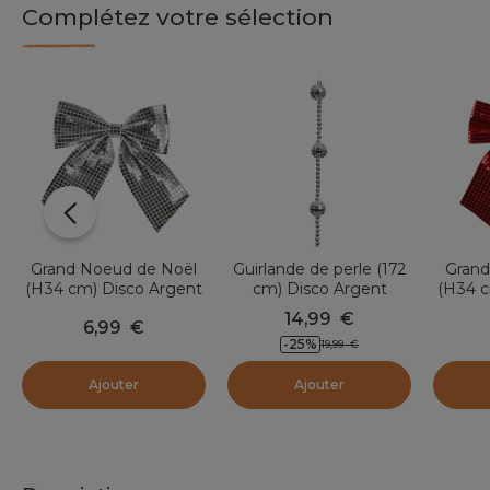
Complétez votre sélection
Grand Noeud de Noël
Guirlande de perle (172
Grand
(H34 cm) Disco Argent
cm) Disco Argent
(H34 c
14,99
€
6,99
€
-25
%
19,99
€
Ajouter
Ajouter