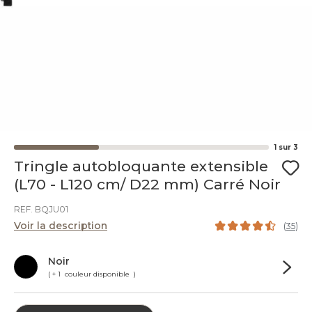
1
sur
3
Tringle autobloquante extensible
(L70 - L120 cm/ D22 mm) Carré Noir
REF. BQJU01
Voir la description
(
35
)
Noir
( + 1 couleur disponible )