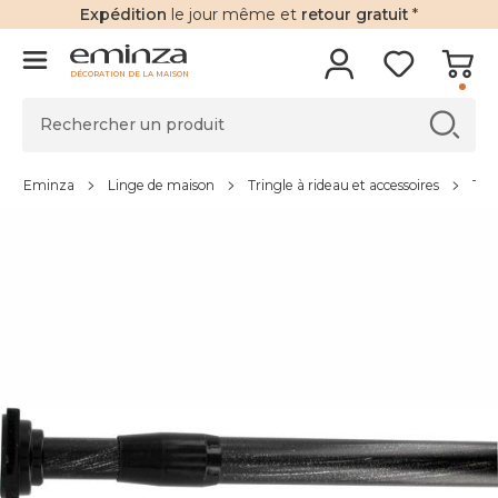
Expédition
le jour même et
retour gratuit
*
DÉCORATION DE LA MAISON
Eminza
Linge de maison
Tringle à rideau et accessoires
Tri