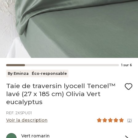
1
sur
6
By Eminza
Éco-responsable
Taie de traversin lyocell Tencel™
lavé (27 x 185 cm) Olivia Vert
eucalyptus
REF. 2XSPU01
Voir la description
(
2
)
Vert romarin