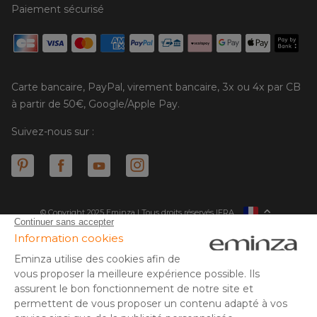
Paiement sécurisé
Carte bancaire, PayPal, virement bancaire, 3x ou 4x par CB
à partir de 50€, Google/Apple Pay.
Suivez-nous sur :
© Copyright 2025 Eminza | Tous droits réservés |
FRA
ESPAÑA
ITALIE
DEUTSCHLAND
* Vous disposez de 30 jours (à compter de la réception ou du
retrait de votre colis) pour effectuer un retour de produits et
NEDERLAND
vous faire rembourser. Hors colis volumineux
SUISSE
** Expédition le jour même pour toute commande passée avant