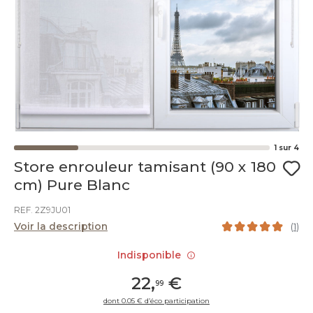
1
sur
4
Store enrouleur tamisant (90 x 180
cm) Pure Blanc
REF. 2Z9JU01
Voir la description
(
1
)
Indisponible
22
,
€
99
dont 0.05 € d’éco participation