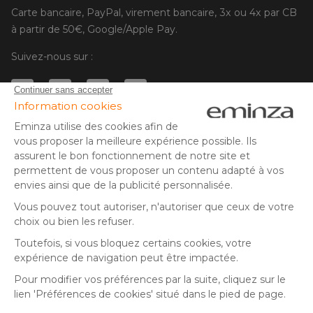
Carte bancaire, PayPal, virement bancaire, 3x ou 4x par CB
à partir de 50€, Google/Apple Pay.
Suivez-nous sur :
© Copyright 2025 Eminza | Tous droits réservés |
FRA
ESPAÑA
ITALIE
DEUTSCHLAND
* Vous disposez de 30 jours (à compter de la réception ou du
retrait de votre colis) pour effectuer un retour de produits et
NEDERLAND
vous faire rembourser. Hors colis volumineux
SUISSE
** Expédition le jour même pour toute commande passée avant
DANMARK
14 h (jours ouvrés - hors livraison éco)