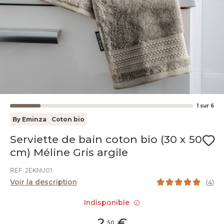
1
sur
6
By Eminza
Coton bio
Serviette de bain coton bio (30 x 50
cm) Méline Gris argile
REF. 2EKNU01
Voir la description
(
4
)
Indisponible
2
,
€
50