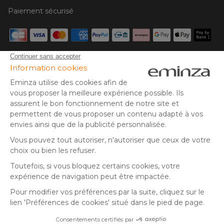
Paiement sécurisé
Carte bancaire, PayPal, virement bancaire, 3x ou 4x par CB
à partir de 50€, Google/Apple Pay.
Suivez-nous sur :
© Copyright 2025 Eminza | Tous droits réservés |
FRA
ESPAÑA
ITALIE
DEUTSCHLAND
* Vous disposez de 30 jours (à compter de la réception ou du
retrait de votre colis) pour effectuer un retour de produits et
NEDERLAND
vous faire rembourser. Hors colis volumineux
SUISSE