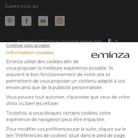
Suivez-nous sur :
© Copyright 2025 Eminza | Tous droits réservés |
FRA
ESPAÑA
ITALIE
DEUTSCHLAND
* Vous disposez de 30 jours (à compter de la réception ou du
retrait de votre colis) pour effectuer un retour de produits et
NEDERLAND
vous faire rembourser. Hors colis volumineux
SUISSE
** Expédition le jour même pour toute commande passée avant
DANMARK
14 h (jours ouvrés - hors livraison éco)