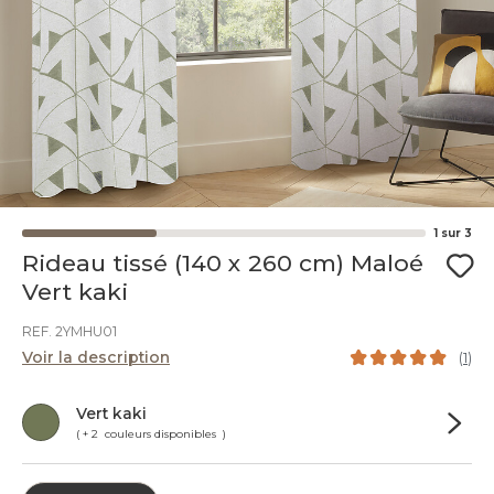
1
sur
3
Rideau tissé (140 x 260 cm) Maloé
Vert kaki
REF. 2YMHU01
Voir la description
(
1
)
Vert kaki
( + 2 couleurs disponibles )