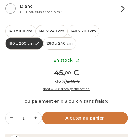
Blanc
( + 11 couleurs disponibles )
140 x 180 cm
140 x 240 cm
140 x 280 cm
180 x 260 cm
280 x 240 cm
En stock
45
,
€
00
-36 %
69,99 €
dont 0.43 € d’éco participation
ou paiement en x 3 ou x 4 sans frais
Ajouter au panier