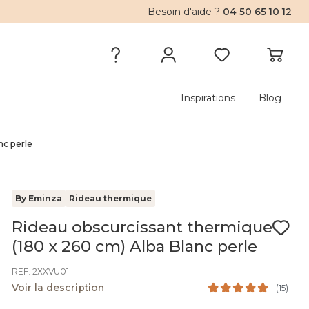
Besoin d'aide ?
04 50 65 10 12
Inspirations
Blog
nc perle
By Eminza
Rideau thermique
Rideau obscurcissant thermique
(180 x 260 cm) Alba Blanc perle
REF. 2XXVU01
Voir la description
(
15
)