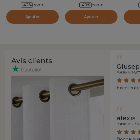
-42
%
-40
%
59,99
€
49,99
€
Ajouter
Ajouter
Avis clients
Giusep
Publié le 24/0
Excellente
alexis
Publié le 21/07
Bonne qua