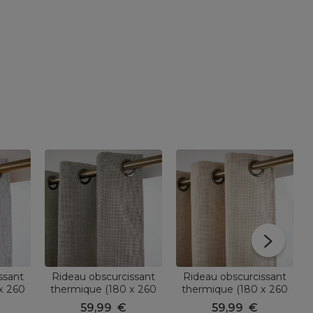
ssant
Rideau obscurcissant
Rideau obscurcissant
x 260
thermique (180 x 260
thermique (180 x 260
s
cm) Alba Taupe
cm) Alba Beige grège
59,99
€
59,99
€