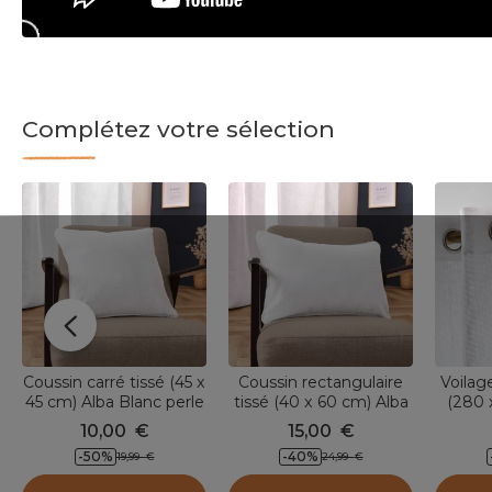
Complétez votre sélection
Coussin carré tissé (45 x
Coussin rectangulaire
Voilage
45 cm) Alba Blanc perle
tissé (40 x 60 cm) Alba
(280 
Blanc perle
10,00
€
15,00
€
-50
%
-40
%
19,99
€
24,99
€