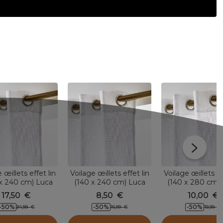
 œillets effet lin
Voilage œillets effet lin
Voilage œillets ef
x 240 cm) Luca
(140 x 240 cm) Luca
(140 x 280 cm)
Blanc
Blanc
Blanc
17,50
€
8,50
€
10,00
€
-50
%
-50
%
-50
%
34,99
€
16,99
€
19,99
€