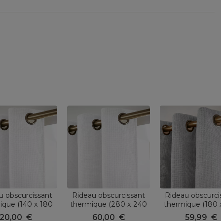
u obscurcissant
Rideau obscurcissant
Rideau obscurci
ique (140 x 180
thermique (280 x 240
thermique (180 
lba Blanc perle
cm) Alba Blanc perle
cm) Alba Gri
20,00
€
60,00
€
59,99
€