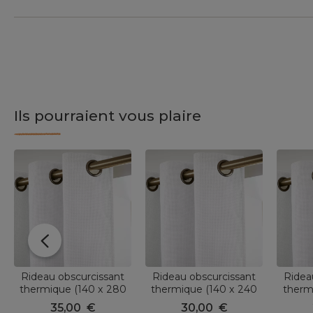
Ils pourraient vous plaire
Rideau obscurcissant
Rideau obscurcissant
Ridea
thermique (140 x 280
thermique (140 x 240
therm
cm) Alba Blanc perle
cm) Alba Blanc perle
cm) A
35,00
€
30,00
€