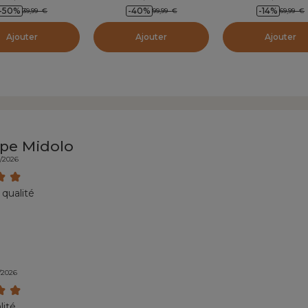
-50
%
-40
%
-14
%
39,99
€
99,99
€
69,99
€
Ajouter
Ajouter
Ajouter
pe Midolo
7/2026
 qualité
/2026
lité