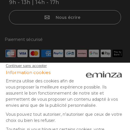
9h - 13h | 14h - 17h
Nous écrire
Paiement sécurisé
Carte bancaire, PayPal, virement bancaire, 3x ou 4x par CB
à partir de 50€, Google/Apple Pay.
Suivez-nous sur :
© Copyright 2025 Eminza | Tous droits réservés |
FRA
ESPAÑA