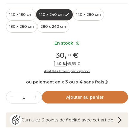
140 x 180 cm
140 x 240 cm
140 x 280 cm
180 x 260 cm
280 x 240 cm
En stock
30
,
€
00
-40 %
49,99 €
dont 0.43 € d’éco participation
ou paiement en x 3 ou x 4 sans frais
Ajouter au panier
Cumulez
3
points
de fidélité avec cet article.