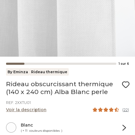
1
sur
6
By Eminza
Rideau thermique
Rideau obscurcissant thermique
(140 x 240 cm) Alba Blanc perle
REF. 2XXTU01
Voir la description
(
22
)
Blanc
( + 11 couleurs disponibles )